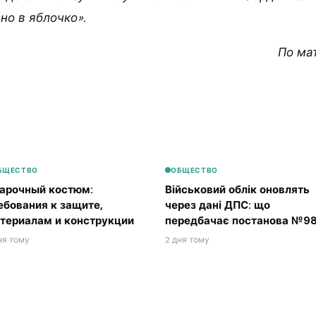
но в яблочко».
По ма
БЩЕСТВО
ОБЩЕСТВО
арочный костюм:
Військовий облік оновлять
ебования к защите,
через дані ДПС: що
териалам и конструкции
передбачає постанова №98
ня тому
2 дня тому