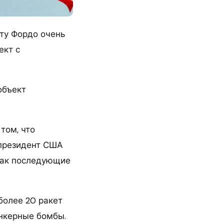
кту Фордо очень
ект с
объект
том, что
 президент США
 как последующие
более 20 ракет
ункерные бомбы.