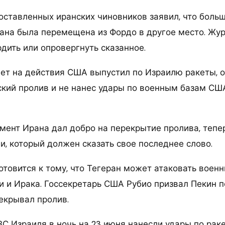
оставленных иранских чиновников заявил, что больш
ана была перемещена из Фордо в другое место. Жур
дить или опровергнуть сказанное.
вет на действия США выпустил по Израилю ракеты, о
кий пролив и не нанес удары по военным базам С
мент Ирана дал добро на перекрытие пролива, тепер
и, который должен сказать свое последнее слово.
отовится к тому, что Тегеран может атаковать воен
и и Ирака. Госсекретарь США Рубио призвал Пекин п
рекрывал пролив.
С Израиля в ночь на 23 июня нанесли удары по рак