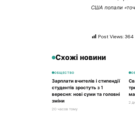
США попали «точ
Post Views:
364
Схожі новини
ОБЩЕСТВО
О
Зарплати вчителів і стипендії
Св
студентів зростуть з 1
тр
вересня: нові суми та головні
ма
зміни
2 д
20 часов тому