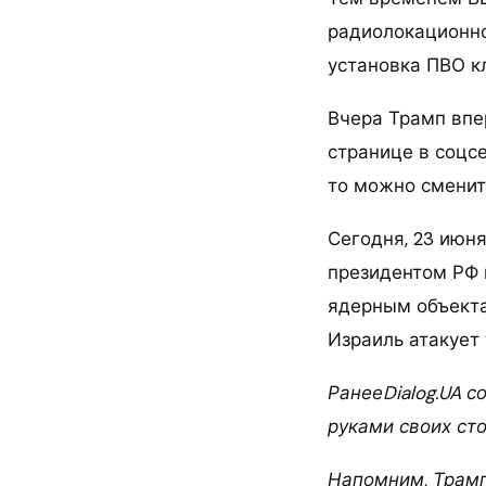
радиолокационно
установка ПВО кл
Вчера Трамп впе
странице в соцсе
то можно сменит
Сегодня, 23 июн
президентом РФ 
ядерным объектам
Израиль атакует
РанееDialog.UA с
руками своих ст
Напомним, Трамп