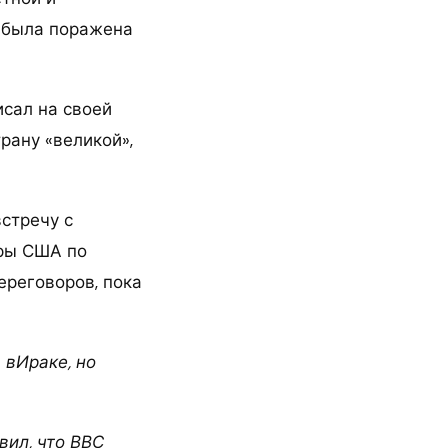
 была поражена
сал на своей
рану «великой»,
стречу с
ары США по
ереговоров, пока
 вИраке, но
вил, что ВВС