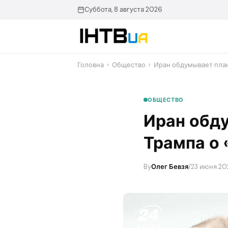
Перейти
Суббота, 8 августа 2026
до
контенту
Головна
›
Общество
›
​Иран обдумывает план
ОБЩЕСТВО
​Иран обд
Трампа о 
By
Олег Бевзя
/
23 июня 20