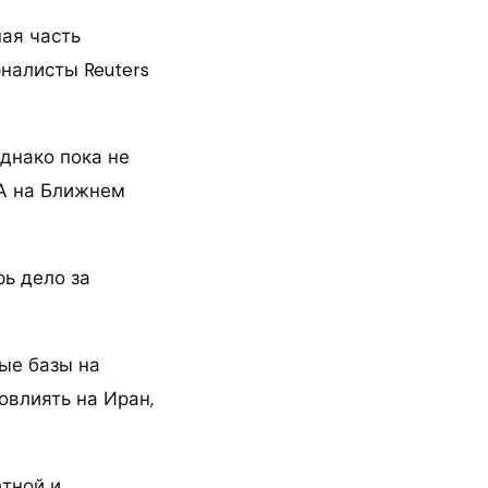
ая часть
налисты Reuters
днако пока не
ША на Ближнем
ь дело за
ные базы на
овлиять на Иран,
етной и