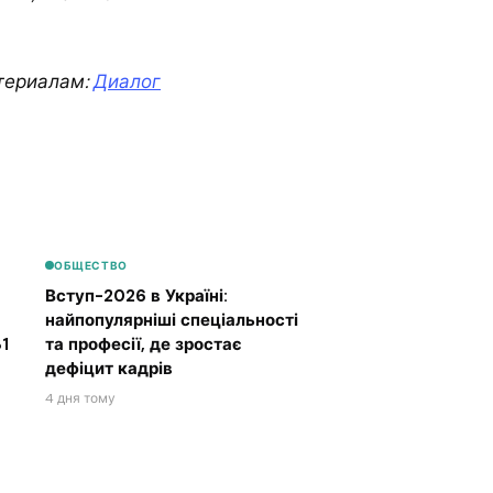
териалам:
Диалог
ОБЩЕСТВО
Вступ-2026 в Україні:
найпопулярніші спеціальності
1
та професії, де зростає
дефіцит кадрів
4 дня тому