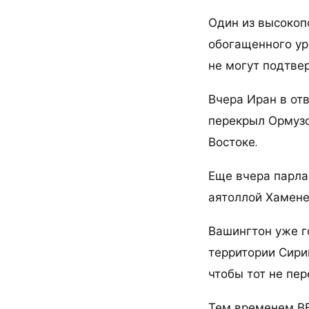
Один из высокоп
обогащенного ур
не могут подтвер
Вчера Иран в от
перекрыл Ормузс
Востоке.
Еще вчера парла
аятоллой Хамене
Вашингтон уже г
территории Сири
чтобы тот не пе
Тем временем ВВ