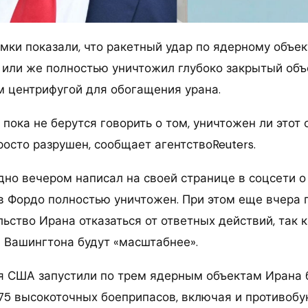
мки показали, что ракетный удар по ядерному объе
 или же полностью уничтожил глубоко закрытый объ
 центрифугой для обогащения урана.
пока не берутся говорить о том, уничтожен ли этот 
осто разрушен, сообщает агентствоReuters.
но вечером написал на своей странице в соцсети о 
в Фордо полностью уничтожен. При этом еще вчера
льство Ирана отказаться от ответных действий, так
ы Вашингтона будут «масштабнее».
ня США запустили по трем ядерным объектам Ирана 
 75 высокоточных боеприпасов, включая и противоб