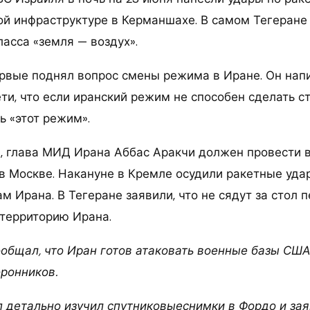
й инфраструктуре в Керманшахе. В самом Тегеране
асса «земля — воздух».
рвые поднял вопрос смены режима в Иране. Он напи
ти, что если иранский режим не способен сделать ст
ь «этот режим».
я, глава МИД Ирана Аббас Аракчи должен провести в
в Москве. Накануне в Кремле осудили ракетные уд
 Ирана. В Тегеране заявили, что не сядут за стол п
 территорию Ирана.
ообщал, что Иран готов атаковать военные базы США
оронников.
 детально изучил спутниковыеснимки в Фордо и зая