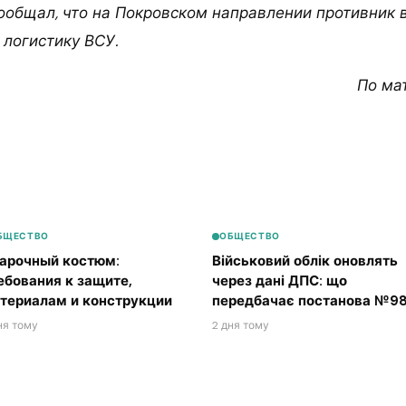
сообщал, что на Покровском направлении противник 
 логистику ВСУ.
По ма
БЩЕСТВО
ОБЩЕСТВО
арочный костюм:
Військовий облік оновлять
ебования к защите,
через дані ДПС: що
териалам и конструкции
передбачає постанова №98
ня тому
2 дня тому