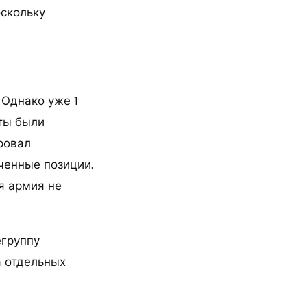
оскольку
 Однако уже 1
нты были
ровал
ченные позиции.
я армия не
группу
а отдельных