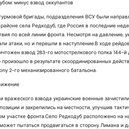
убом: минус взвод оккупантов
урмовой бригады, подразделения ВСУ были направ
 районе села Редкодуб, где Россия в последние нед
вия по всей линии фронта. Несмотря на давление, 
али атаки, но и перешли в наступление.В ходе рейдо
ичтожен взвод 283-го мотострелкового полка 144-й 
о произошло в результате скоординированных дейст
lony 2-го механизированного батальона.
вижение
и вражеского взвода украинские военные зачистил
позиции и закрепились на местности, улучшив такти
ом участке фронта.Село Редкодуб расположено на н
 может пытаться продвигаться в сторону Лимана и д