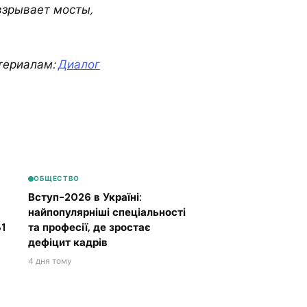
взрывает мосты,
териалам:
Диалог
ОБЩЕСТВО
Вступ-2026 в Україні:
найпопулярніші спеціальності
1
та професії, де зростає
дефіцит кадрів
4 дня тому