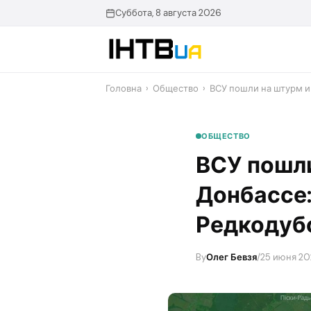
Перейти
Суббота, 8 августа 2026
до
контенту
Головна
›
Общество
›
ВСУ пошли на штурм и
ОБЩЕСТВО
ВСУ пошли
Донбассе:
Редкодуб
By
Олег Бевзя
/
25 июня 20