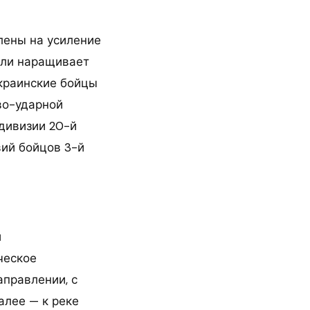
лены на усиление
ели наращивает
украинские бойцы
во-ударной
дивизии 20-й
вий бойцов 3-й
и
ческое
аправлении, с
алее — к реке