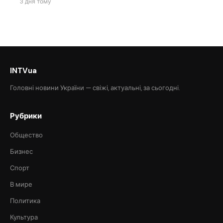
3 дня тому
INTVua
Головні новини України — свіжі, актуальні, за сьогодні.
Рубрики
Общество
Бизнес
Спорт
В мире
Политика
Культура