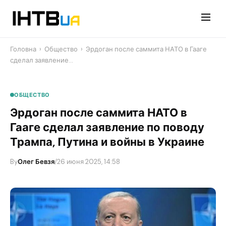
Перейти
до
контенту
Головна
›
Общество
›
Эрдоган после саммита НАТО в Гааге
сделал заявление…
ОБЩЕСТВО
Эрдоган после саммита НАТО в
Гааге сделал заявление по поводу
Трампа, Путина и войны в Украине
By
Олег Бевзя
/
26 июня 2025, 14:58