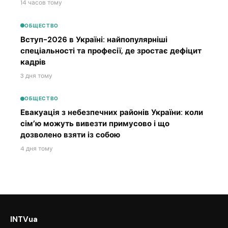
14 часов тому
ОБЩЕСТВО
Вступ-2026 в Україні: найпопулярніші
спеціальності та професії, де зростає дефіцит
кадрів
3 дня тому
ОБЩЕСТВО
Евакуація з небезпечних районів України: коли
сім’ю можуть вивезти примусово і що
дозволено взяти із собою
4 дня тому
INTVua