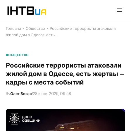
Перейти
до
контенту
Головна
›
Общество
›
Российские террористы атаковали
жилой дом в Одессе, есть…
ОБЩЕСТВО
Российские террористы атаковали
жилой дом в Одессе, есть жертвы –
кадры с места событий
By
Олег Бевзя
/
28 июня 2025, 09:58