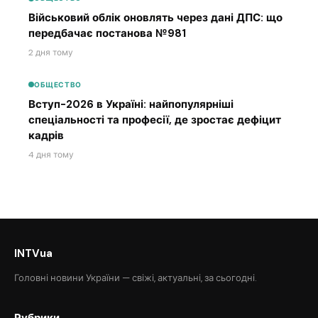
Військовий облік оновлять через дані ДПС: що
передбачає постанова №981
2 дня тому
ОБЩЕСТВО
Вступ-2026 в Україні: найпопулярніші
спеціальності та професії, де зростає дефіцит
кадрів
4 дня тому
INTVua
Головні новини України — свіжі, актуальні, за сьогодні.
Рубрики