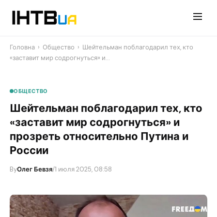
Перейти
до
контенту
Головна
›
Общество
›
Шейтельман поблагодарил тех, кто
«заставит мир содрогнуться» и…
ОБЩЕСТВО
Шейтельман поблагодарил тех, кто
«заставит мир содрогнуться» и
прозреть относительно Путина и
России
By
Олег Бевзя
/
1 июля 2025, 08:58