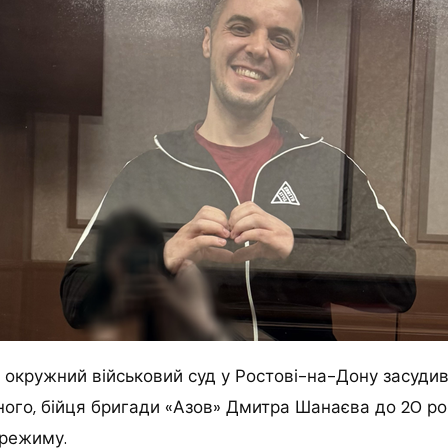
й окружний військовий суд у Ростові-на-Дону засудив
ого, бійця бригади «Азов» Дмитра Шанаєва до 20 рок
 режиму.