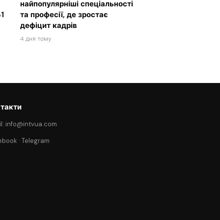
найпопулярніші спеціальності
1
та професії, де зростає
дефіцит кадрів
4 дня тому
такти
l: info@intvua.com
ebook
·
Telegram