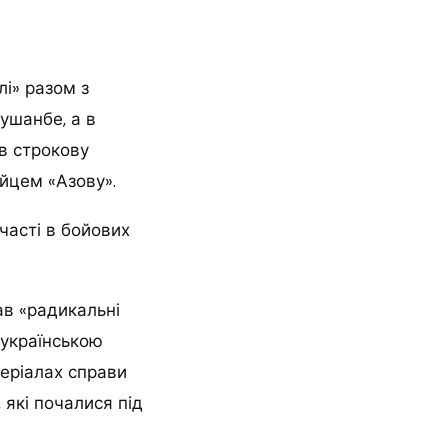
лі» разом з
ушанбе, а в
в строкову
ійцем «Азову».
часті в бойових
ав «радикальні
 українською
теріалах справи
 які почалися під