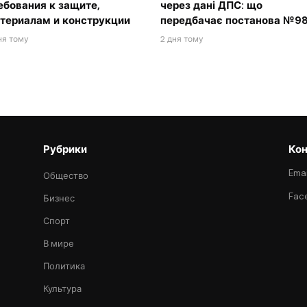
ебования к защите,
через дані ДПС: що
териалам и конструкции
передбачає постанова №98
ня тому
2 дня тому
Рубрики
Кон
Emai
Общество
Fac
Бизнес
Спорт
В мире
Политика
Культура