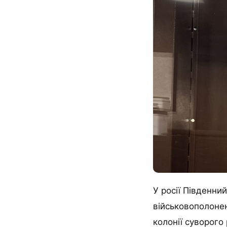
У росії Південни
військовополонен
колонії суворого