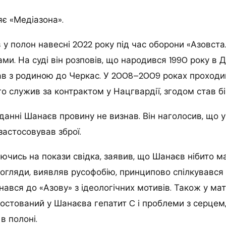
є «Медіазона».
у полон навесні 2022 року під час оборони «Азовста
ми. На суді він розповів, що народився 1990 року в Д
ав з родиною до Черкас. У 2008–2009 роках проходи
-го служив за контрактом у Нацгвардії, згодом став б
данні Шанаєв провину не визнав. Він наголосив, що у
 застосовував зброї.
ючись на покази свідка, заявив, що Шанаєв нібито м
погляди, виявляв русофобію, принципово спілкувався
ався до «Азову» з ідеологічних мотивів. Також у ма
остований у Шанаєва гепатит C і проблеми з серцем,
в полоні.