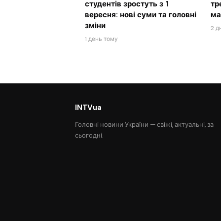
студентів зростуть з 1
тр
вересня: нові суми та головні
ма
зміни
2 д
1 день тому
INTVua
Головні новини України — свіжі, актуальні, за
сьогодні.