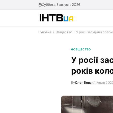
Перейти
Суббота, 8 августа 2026
до
контенту
Головна
›
Общество
›
У росії засудили полон
ОБЩЕСТВО
У росії з
років коло
By
Олег Бевзя
/
1 июля 2025