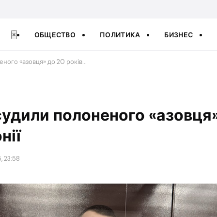
ОБЩЕСТВО
ПОЛИТИКА
БИЗНЕС
×
еного «азовця» до 20 років…
асудили полоненого «азовця
нії
, 23:58