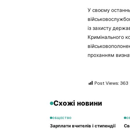
У своєму останнь
військовослужбов
із захисту держа
Кримінального ко
військовополонен
проханням визнат
Post Views:
363
Схожі новини
ОБЩЕСТВО
О
Зарплати вчителів і стипендії
Св