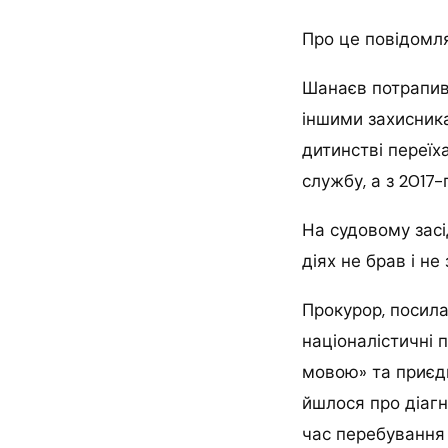
Про це повідомля
Шанаєв потрапив 
іншими захисника
дитинстві переїх
службу, а з 2017
На судовому засі
діях не брав і не
Прокурор, посила
націоналістичні 
мовою» та приєдн
йшлося про діагн
час перебування 