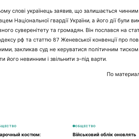
ому слові українець заявив, що залишається чинним
цем Національної гвардії України, а його дії були в
вного суверенітету та громадян. Він послався на ста
дексу рф та статтю 87 Женевської конвенції про по
ими, закликав суд не керуватися політичним тиском 
и його невинним і звільнити з-під варти.
По материа
БЩЕСТВО
ОБЩЕСТВО
арочный костюм:
Військовий облік оновлять