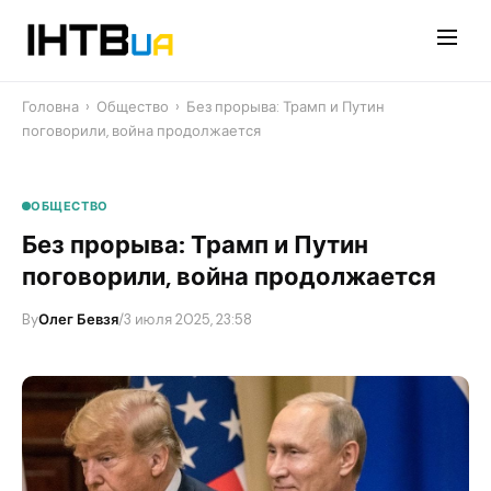
Перейти
до
контенту
Головна
›
Общество
›
​Без прорыва: Трамп и Путин
поговорили, война продолжается
ОБЩЕСТВО
​Без прорыва: Трамп и Путин
поговорили, война продолжается
By
Олег Бевзя
/
3 июля 2025, 23:58