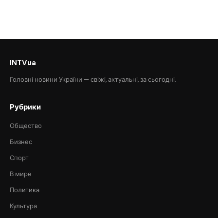
INTVua
Головні новини України — свіжі, актуальні, за сьогодні.
Рубрики
Общество
Бизнес
Спорт
В мире
Политика
Культура