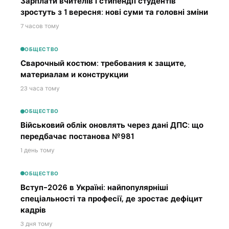
Зарплати вчителів і стипендії студентів
зростуть з 1 вересня: нові суми та головні зміни
7 часов тому
ОБЩЕСТВО
Сварочный костюм: требования к защите,
материалам и конструкции
23 часа тому
ОБЩЕСТВО
Військовий облік оновлять через дані ДПС: що
передбачає постанова №981
1 день тому
ОБЩЕСТВО
Вступ-2026 в Україні: найпопулярніші
спеціальності та професії, де зростає дефіцит
кадрів
3 дня тому