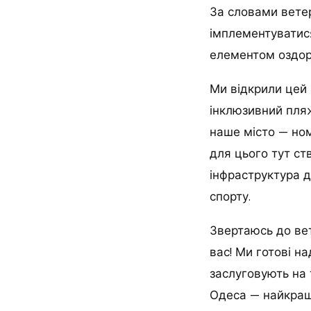
За словами вете
імплементуватис
елементом оздор
Ми відкрили цей 
інклюзивний пляж
наше місто — ном
для цього тут ст
інфраструктура 
спорту.
Звертаюсь до вете
вас! Ми готові н
заслуговують на т
Одеса — найкраще