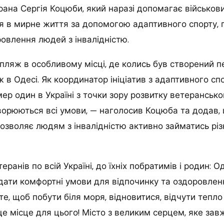
рана Сергія Коцюби, який наразі допомагає військо
я в мирне життя за допомогою адаптивного спорту,
овлення людей з інвалідністю.
пляж в особливому місці, де колись був створений 
 в Одесі. Як координатор ініціатив з адаптивного с
ер один в Україні з точки зору розвитку ветерансько
ворюються всі умови, — наголосив Коцюба та додав,
дозволяє людям з інвалідністю активно займатись рі
ранів по всій Україні, до їхніх побратимів і родин: О
адати комфортні умови для відпочинку та оздоровленн
е, щоб побути біля моря, відновитися, відчути тепло 
 місце для цього! Місто з великим серцем, яке завж