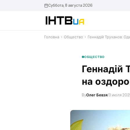
Перейти
Суббота, 8 августа 2026
до
контенту
Головна
›
Общество
›
Геннадій Труханов: Од
ОБЩЕСТВО
Геннадій 
на оздоро
By
Олег Бевзя
/
3 июля 202