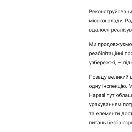
Реконструйований
міської влади, Ра
вдалося реалізув
Ми продовжуємо 
реабілітаційні п
узбережжі, — під
Позаду великий ш
одну інспекцію. 
Наразі тут облашт
урахуванням потр
та елементи дост
питань безбарʼєр