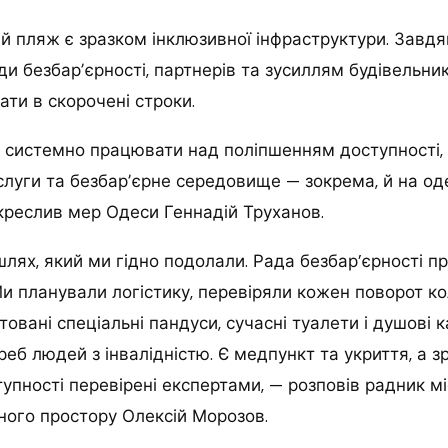
 пляж є зразком інклюзивної інфраструктури. Завдяк
ди безбарʼєрності, партнерів та зусиллям будівельник
ати в скорочені строки.
системно працювати над поліпшенням доступності,
ослуги та безбарʼєрне середовище — зокрема, й на о
креслив мер Одеси Геннадій Труханов.
лях, який ми гідно подолали. Рада безбар’єрності п
Ми планували логістику, перевіряли кожен поворот ко
овані спеціальні пандуси, сучасні туалети і душові к
еб людей з інвалідністю. Є медпункт та укриття, а 
упності перевірені експертами, — розповів радник мі
ного простору Олексій Морозов.