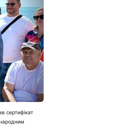
ав сертифікат
жнародним