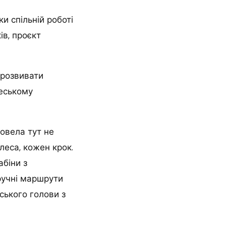
и спільній роботі
ів, проєкт
 розвивати
деському
ровела тут не
леса, кожен крок.
абіни з
зручні маршрути
ського голови з