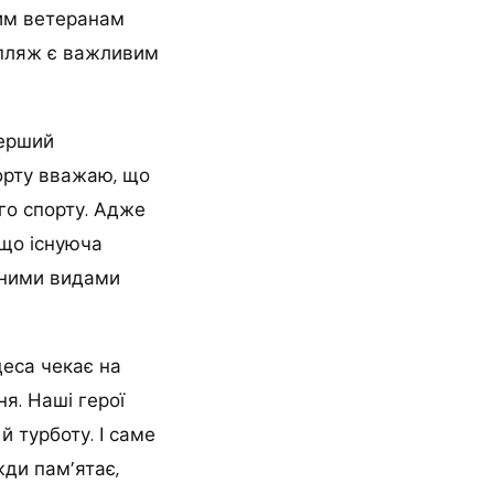
вим ветеранам
 пляж є важливим
перший
порту вважаю, що
го спорту. Адже
 що існуюча
зними видами
деса чекає на
я. Наші герої
й турботу. І саме
ди пам’ятає,