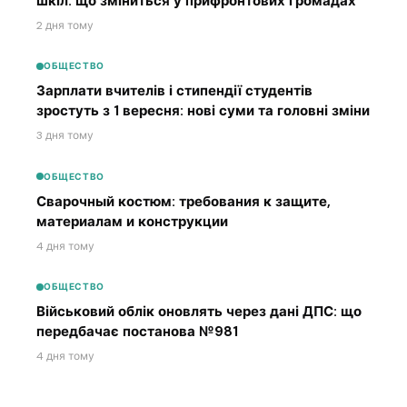
шкіл: що зміниться у прифронтових громадах
2 дня тому
ОБЩЕСТВО
Зарплати вчителів і стипендії студентів
зростуть з 1 вересня: нові суми та головні зміни
3 дня тому
ОБЩЕСТВО
Сварочный костюм: требования к защите,
материалам и конструкции
4 дня тому
ОБЩЕСТВО
Військовий облік оновлять через дані ДПС: що
передбачає постанова №981
4 дня тому