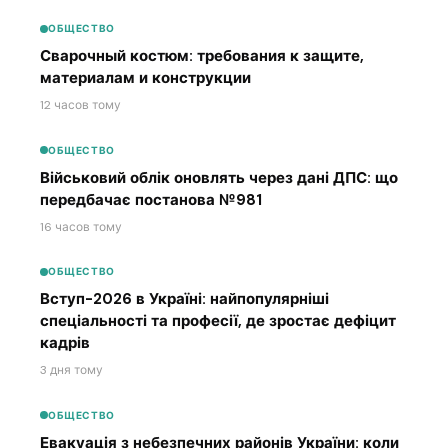
ОБЩЕСТВО
Сварочный костюм: требования к защите,
материалам и конструкции
12 часов тому
ОБЩЕСТВО
Військовий облік оновлять через дані ДПС: що
передбачає постанова №981
16 часов тому
ОБЩЕСТВО
Вступ-2026 в Україні: найпопулярніші
спеціальності та професії, де зростає дефіцит
кадрів
3 дня тому
ОБЩЕСТВО
Евакуація з небезпечних районів України: коли