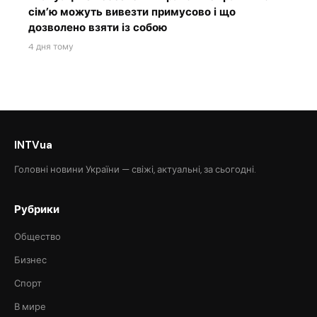
сім’ю можуть вивезти примусово і що
дозволено взяти із собою
4 дня тому
INTVua
Головні новини України — свіжі, актуальні, за сьогодні.
Рубрики
Общество
Бизнес
Спорт
В мире