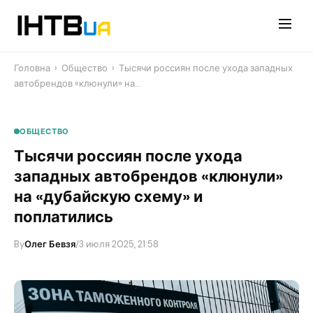
Перейти
до
контенту
Головна
›
Общество
›
Тысячи россиян после ухода западных
автобрендов «клюнули» на…
ОБЩЕСТВО
Тысячи россиян после ухода
западных автобрендов «клюнули»
на «дубайскую схему» и
поплатились
By
Олег Бевзя
/
3 июля 2025, 21:58