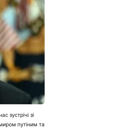
с зустрічі зі
имиром путіним та