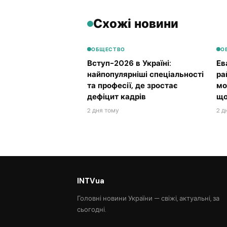
Схожі новини
ОБЩЕСТВО
О
Вступ-2026 в Україні:
Ев
найпопулярніші спеціальності
ра
та професії, де зростає
мо
дефіцит кадрів
що
2 дня тому
2 д
INTVua
Головні новини України — свіжі, актуальні, за
сьогодні.