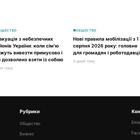
БЩЕСТВО
ОБЩЕСТВО
акуація з небезпечних
Нові правила мобілізації з 1
йонів України: коли сім’ю
серпня 2026 року: головне
жуть вивезти примусово і
для громадян і роботодавці
 дозволено взяти із собою
6 дней тому
ня тому
Рубрики
Кон
Emai
Общество
Fac
Бизнес