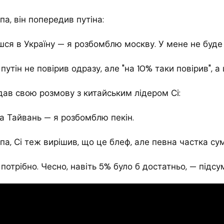
а, він попередив путіна:
ся в Україну — я розбомблю москву. У мене не буде
утін не повірив одразу, але "на 10% таки повірив", а
ав свою розмову з китайським лідером Сі:
а Тайвань — я розбомблю пекін.
а, Сі теж вирішив, що це блеф, але певна частка су
 потрібно. Чесно, навіть 5% було б достатньо, — підс