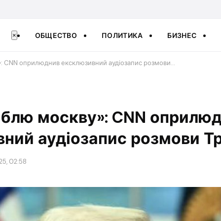
ОБЩЕСТВО
ПОЛИТИКА
БИЗНЕС
×
: CNN оприлюднив ексклюзивний аудіозапис розмови…
мблю москву»: CNN оприлю
ний аудіозапис розмови Т
25, 02:58