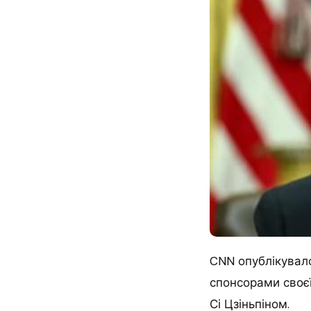
CNN опублікувало
спонсорами своєї
Сі Цзіньпіном.