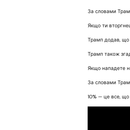
За словами Трамп
Якщо ти вторгнеш
Трамп додав, що п
Трамп також згад
Якщо нападете н
За словами Трамп
10% — це все, що