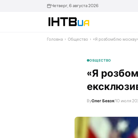
Перейти
Четверг, 6 августа 2026
до
контенту
Головна
›
Общество
›
«Я розбомблю москву»
ОБЩЕСТВО
«Я розбо
ексклюзив
By
Олег Бевзя
/
10 июля 20