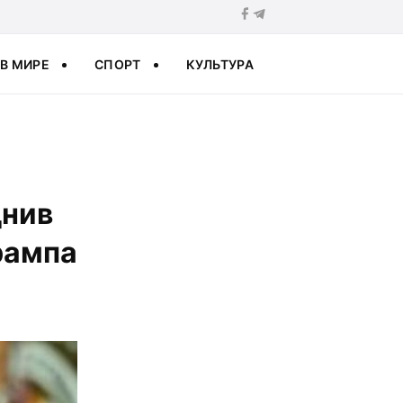
В МИРЕ
СПОРТ
КУЛЬТУРА
днив
рампа