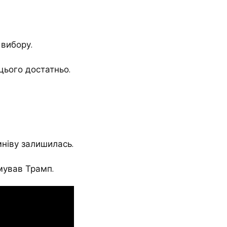
 вибору.
 цього достатньо.
мніву залишилась.
умував Трамп.