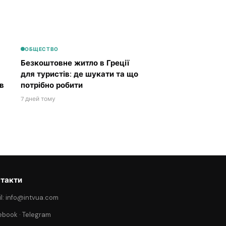
ОБЩЕСТВО
Безкоштовне житло в Греції
для туристів: де шукати та що
в
потрібно робити
7 дней тому
такти
l: info@intvua.com
ebook
·
Telegram