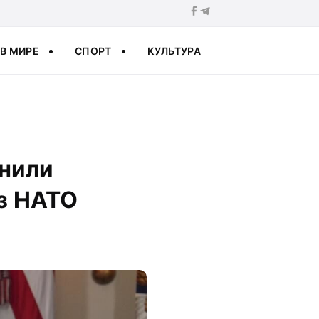
В МИРЕ
СПОРТ
КУЛЬТУРА
чнили
з НАТО