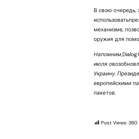
В свою очередь,
использоватьпре
механизме, позв
оружия для помо
Напомним,
Dialog
июля о
возобнов
Украину. Презид
европейскими па
пакетов.
Post Views:
380