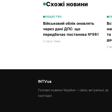
Схожі новини
ОБЩЕСТВО
О
Військовий облік оновлять
Вс
через дані ДПС: що
на
передбачає постанова №981
та
де
2 часа тому
2 д
INTVua
Головні новини України — свіжі, актуальні, за
сьогодні.