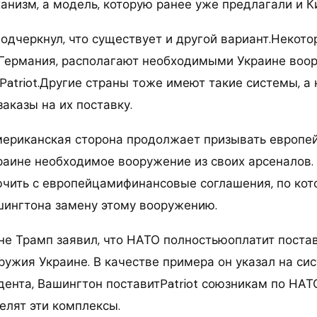
анизм, а модель, которую ранее уже предлагали и Ки
подчеркнул, что существует и другой вариант.Некот
Германия, располагают необходимыми Украине воор
atriot.Другие страны тоже имеют такие системы, а 
аказы на их поставку.
американская сторона продолжает призывать европе
раине необходимое вооружение из своих арсеналов
чить с европейцамифинансовые соглашения, по кот
шингтона замену этому вооружению.
не Трамп заявил, что НАТО полностьюоплатит поста
ужия Украине. В качестве примера он указал на сис
ента, Вашингтон поставитPatriot союзникам по НАТО
елят эти комплексы.