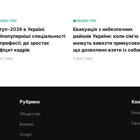
БЩЕСТВО
ОБЩЕСТВО
туп-2026 в Україні:
Евакуація з небезпечних
йпопулярніші спеціальності
районів України: коли сім’ю
 професії, де зростає
можуть вивезти примусово 
фіцит кадрів
що дозволено взяти із соб
ня тому
3 дня тому
Рубрики
Кон
Emai
Общество
Fac
Бизнес
Спорт