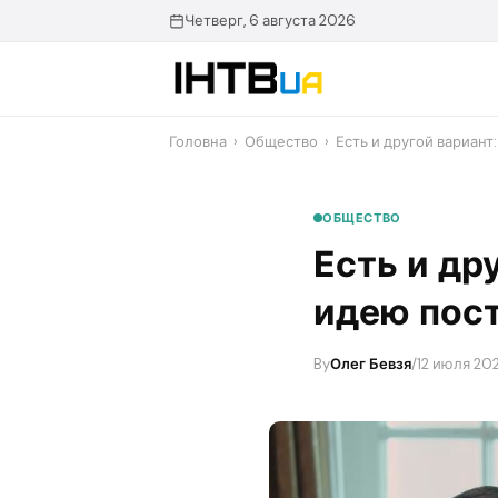
Перейти
Четверг, 6 августа 2026
до
контенту
Головна
›
Общество
›
Есть и другой вариант
ОБЩЕСТВО
Есть и др
идею пос
By
Олег Бевзя
/
12 июля 20