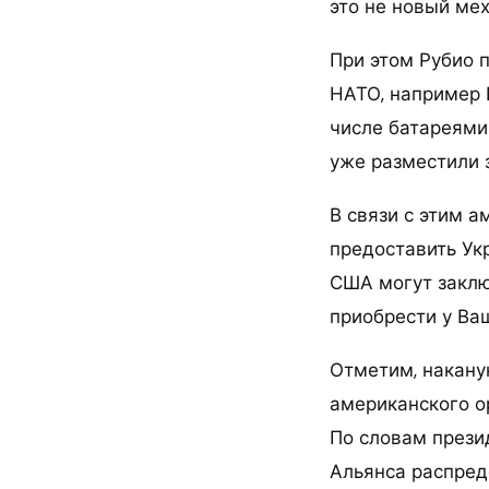
это не новый мех
При этом Рубио 
НАТО, например 
числе батареямиP
уже разместили з
В связи с этим 
предоставить Ук
США могут заклю
приобрести у Ва
Отметим, накану
американского ор
По словам презид
Альянса распред