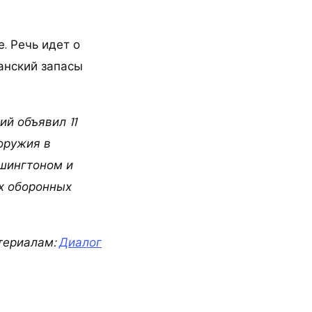
. Речь идет о
анский запасы
й объявил 11
оружия в
ашингтоном и
х оборонных
териалам:
Диалог