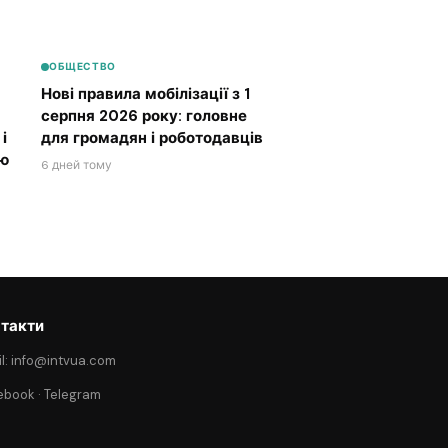
ОБЩЕСТВО
Нові правила мобілізації з 1
серпня 2026 року: головне
і
для громадян і роботодавців
ою
6 дней тому
такти
l: info@intvua.com
ebook
·
Telegram