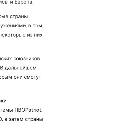
ев, и Европа.
орые страны
ужениями, в том
некоторые из них
йских союзников
. В дальнейшем
орым они смогут
вки
темы ПВОPatriot.
, а затем страны