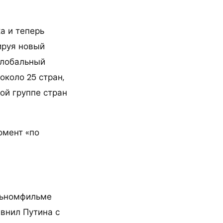
а и теперь
ируя новый
Глобальный
около 25 стран,
ой группе стран
омент «по
льномфильме
авнил Путина с