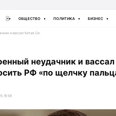
ОБЩЕСТВО
ПОЛИТИКА
БИЗНЕС
×
чник и вассал Китая, Си…
оенный неудачник и вассал
сить РФ «по щелчку пальц
5, 18:58