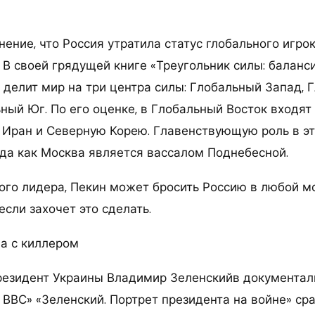
ение, что Россия утратила статус глобального игрок
. В своей грядущей книге «Треугольник силы: баланс
 делит мир на три центра силы: Глобальный Запад, 
ный Юг. По его оценке, в Глобальный Восток входят 
 Иран и Северную Корею. Главенствующую роль в эт
гда как Москва является вассалом Поднебесной.
ого лидера, Пекин может бросить Россию в любой м
если захочет это сделать.
а с киллером
резидент Украины Владимир Зеленскийв документа
 ВВС» «Зеленский. Портрет президента на войне» ср