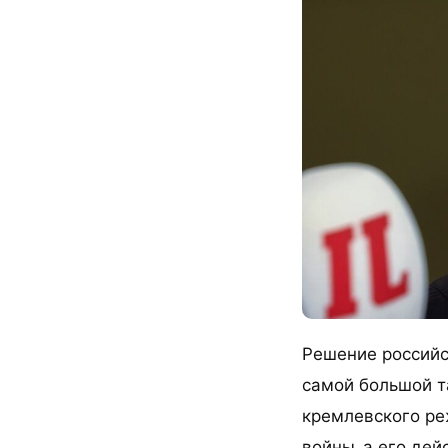
Решение российс
самой большой т
кремлевского ре
войны, а его де