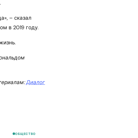
.
а», – сказал
м в 2019 году.
жизнь.
Дональдом
териалам:
Диалог
ОБЩЕСТВО