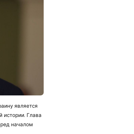
раину является
 истории. Глава
еред началом