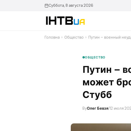
Перейти
Суббота, 8 августа 2026
до
контенту
Головна
›
Общество
›
Путин – военный неуда
ОБЩЕСТВО
Путин – в
может бро
Стубб
By
Олег Бевзя
/
12 июля 202