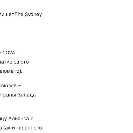
 пишетThe Sydney
в 2024
атив за это
лометр).
союзов –
 страны Запада
ицу Альянса с
ака» и «военного