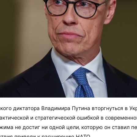
кого диктатора Владимира Путина вторгнуться в Ук
актической и стратегической ошибкой в современной
жима не достиг ни одной цели, которую он ставил п
йствия привели к расширению НАТО.