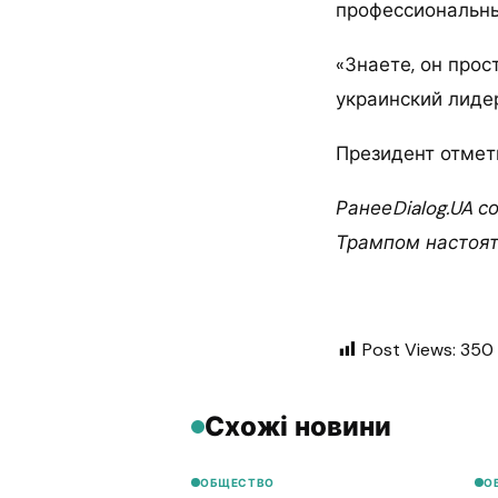
профессиональны
«Знаете, он прос
украинский лидер
Президент отмети
РанееDialog.UA 
Трампом настоят
Post Views:
350
Схожі новини
ОБЩЕСТВО
О