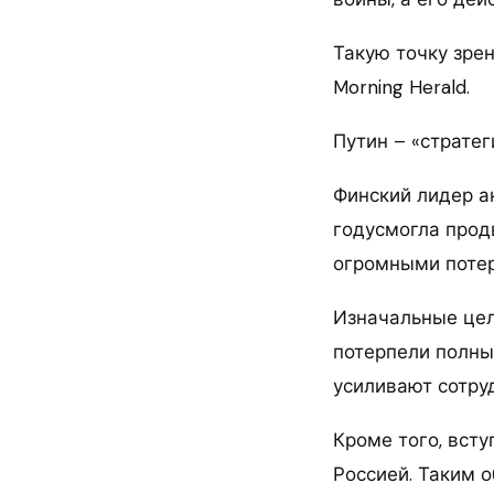
Такую точку зре
Morning Herald.
Путин – «стратег
Финский лидер а
годусмогла продв
огромными потер
Изначальные цел
потерпели полны
усиливают сотру
Кроме того, вст
Россией. Таким о