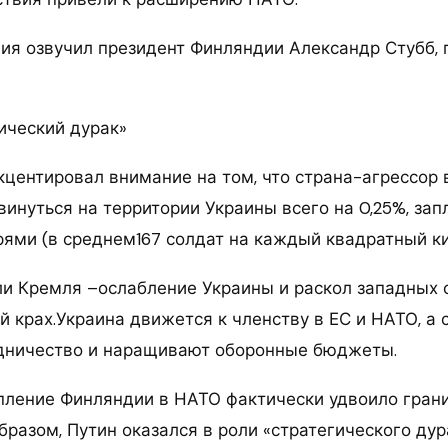
ния озвучил президент Финляндии Александр Стубб,
ический дурак»
кцентировал внимание на том, что страна-агрессор 
инуться на территории Украины всего на 0,25%, запл
ями (в среднем167 солдат на каждый квадратный ки
и Кремля –ослабление Украины и раскол западных 
й крах.Украина движется к членству в ЕС и НАТО, а
дничество и наращивают оборонные бюджеты.
упление Финляндии в НАТО фактически удвоило гран
бразом, Путин оказался в роли «стратегического дур