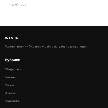
7 дней тому
INTVua
Головні новини України — свіжі, актуальні, за сьогодні.
Рубрики
Общество
Бизнес
Спорт
В мире
Политика