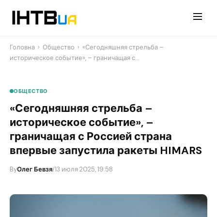
Перейти
до
контенту
Головна
›
Общество
›
«Сегодняшняя стрельба –
историческое событие», – граничащая с…
ОБЩЕСТВО
«Сегодняшняя стрельба –
историческое событие», –
граничащая с Россией страна
впервые запустила ракеты HIMARS
By
Олег Бевзя
/
13 июля 2025, 19:58