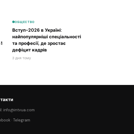
ОБЩЕСТВО
Вступ-2026 в Україні:
найпопулярніші спеціальності
1
та професії, де зростає
дефіцит кадрів
3 дня тому
такти
l: info@intvua.com
ebook
·
Telegram