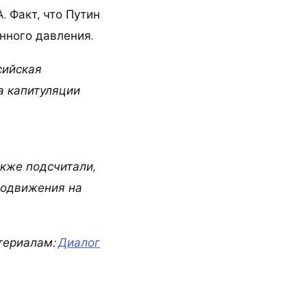
 Факт, что Путин
онного давления.
сийская
а капитуляции
кже подсчитали,
родвижения на
териалам:
Диалог