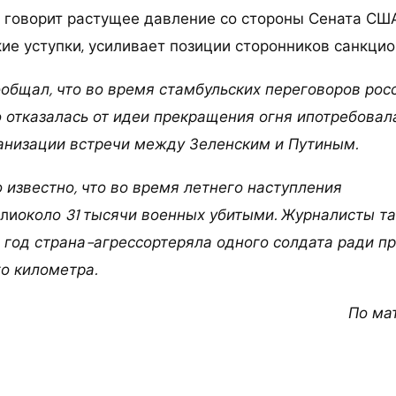
й говорит растущее давление со стороны Сената США.
кие уступки, усиливает позиции сторонников санкци
ообщал, что во время стамбульских переговоров рос
 отказалась от идеи прекращения огня ипотребовал
анизации встречи между Зеленским и Путиным.
 известно, что во время летнего наступления
яли
около 31 тысячи военных убитыми. Журналисты та
й год страна-агрессортеряла одного солдата ради п
го километра.
По ма