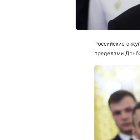
Российские окку
пределами Донба