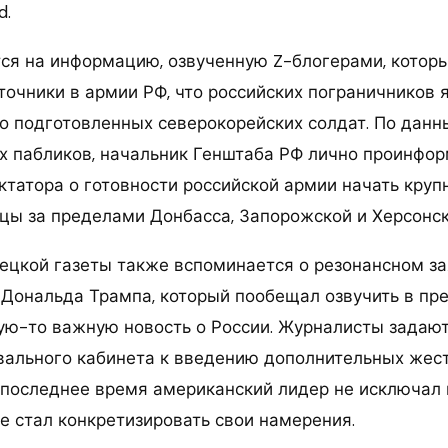
d.
ся на информацию, озвученную Z-блогерами, котор
точники в армии РФ, что российских пограничников 
о подготовленных северокорейских солдат. По дан
х пабликов, начальник Генштаба РФ лично проинфо
ктатора о готовности российской армии начать кру
ы за пределами Донбасса, Запорожской и Херсонск
ецкой газеты также вспоминается о резонансном з
Дональда Трампа, который пообещал озвучить в пр
ую-то важную новость о России. Журналисты задают
Овального кабинета к введению дополнительных жес
В последнее время американский лидер не исключал
не стал конкретизировать свои намерения.