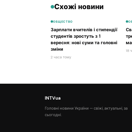
Схожі новини
ОБЩЕСТВО
О
Зарплати вчителів і стипендії
Св
студентів зростуть з 1
тр
вересня: нові суми та головні
ма
зміни
18 
2 часа тому
INTVua
Головні новини України — свіжі, актуальні, за
сьогодні.