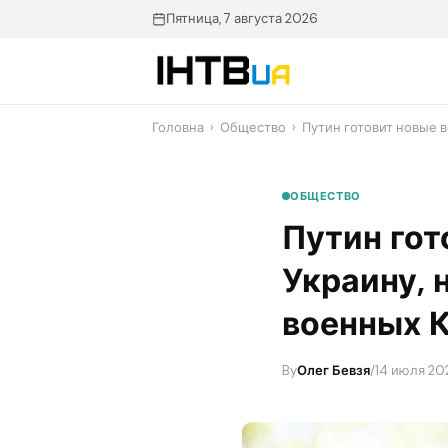
Перейти
Пятница, 7 августа 2026
до
контенту
Головна
›
Общество
›
Путин готовит новые в
ОБЩЕСТВО
Путин гот
Украину, 
военных К
By
Олег Бевзя
/
14 июля 20