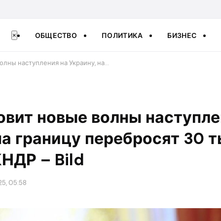
ОБЩЕСТВО
ПОЛИТИКА
БИЗНЕС
×
олны наступления на Украину, на…
овит новые волны наступле
на границу перебросят 30 
НДР – Bild
25, 05:58