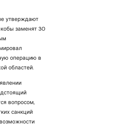
ые утверждают
якобы заменят 30
ным
рмировал
пную операцию в
ой областей.
аявлении
едстоящий
ся вопросом,
тких санкций
 возможности