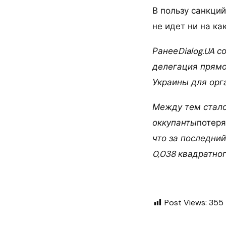
В пользу санкци
не идет ни на ка
РанееDialog.UA с
делегация прямо
Украины для орг
Между тем стало
оккупанты
потер
что за последни
0,038 квадратно
Post Views:
355