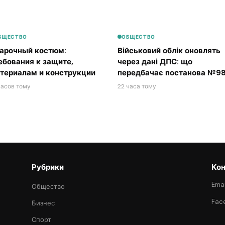
БЩЕСТВО
ОБЩЕСТВО
арочный костюм:
Військовий облік оновлять
ебования к защите,
через дані ДПС: що
териалам и конструкции
передбачає постанова №98
часов тому
22 часа тому
Рубрики
Кон
Emai
Общество
Fac
Бизнес
Спорт