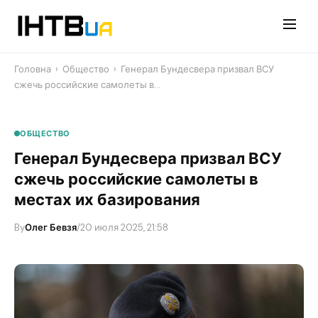
Перейти
до
контенту
Головна
›
Общество
›
Генерал Бундесвера призвал ВСУ
сжечь российские самолеты в…
ОБЩЕСТВО
Генерал Бундесвера призвал ВСУ
сжечь российские самолеты в
местах их базирования
By
Олег Бевзя
/
20 июля 2025, 21:58