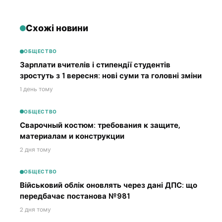
Схожі новини
ОБЩЕСТВО
Зарплати вчителів і стипендії студентів
зростуть з 1 вересня: нові суми та головні зміни
1 день тому
ОБЩЕСТВО
Сварочный костюм: требования к защите,
материалам и конструкции
2 дня тому
ОБЩЕСТВО
Військовий облік оновлять через дані ДПС: що
передбачає постанова №981
2 дня тому