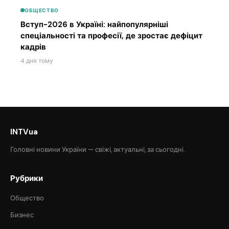
ОБЩЕСТВО
Вступ-2026 в Україні: найпопулярніші
спеціальності та професії, де зростає дефіцит
кадрів
4 дня тому
INTVua
Головні новини України — свіжі, актуальні, за сьогодні.
Рубрики
Общество
Бизнес