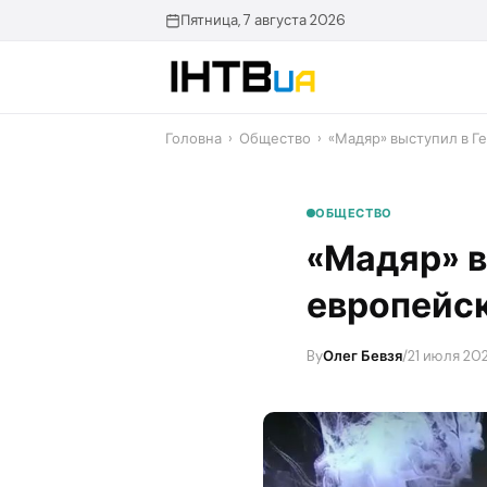
Перейти
Пятница, 7 августа 2026
до
контенту
Головна
›
Общество
›
«Мадяр» выступил в Г
ОБЩЕСТВО
«Мадяр» в
европейск
By
Олег Бевзя
/
21 июля 202