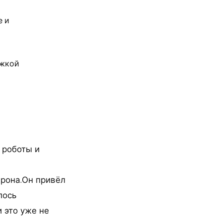
е и
ржкой
 роботы и
дрона.Он привёл
лось
 это уже не