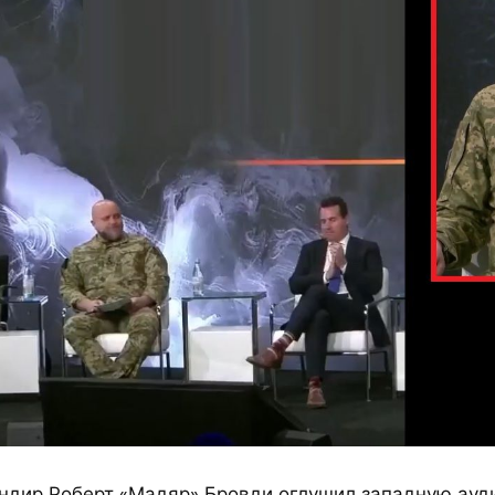
ндир Роберт «Мадяр» Бровди оглушил западную ауд