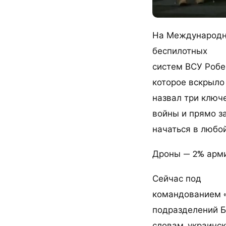
На Международн
беспилотных
систем ВСУ Робе
которое вскрыло
назвал три ключе
войны и прямо за
начаться в любо
Дроны — 2% арми
Сейчас под
командованием «
подразделений БП
словам, украинс