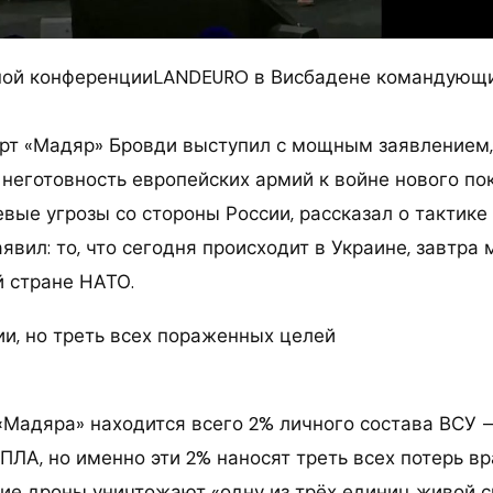
ой конференцииLANDEURO в Висбадене командующ
рт «Мадяр» Бровди выступил с мощным заявлением,
 неготовность европейских армий к войне нового по
вые угрозы со стороны России, рассказал о тактике
явил: то, что сегодня происходит в Украине, завтра
й стране НАТО.
и, но треть всех пораженных целей
Мадяра» находится всего 2% личного состава ВСУ —
ЛА, но именно эти 2% наносят треть всех потерь вра
кие дроны уничтожают «одну из трёх единиц живой 