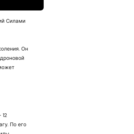
ий Силами
коления. Он
 дроновой
 может
 12
гу. По его
силы