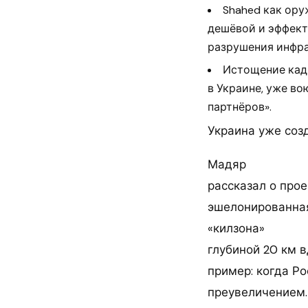
Shahed как ору
дешёвой и эффект
разрушения инфр
Истощение кадр
в Украине, уже во
партнёров».
Украина уже созд
Мадяр
рассказал о прое
эшелонированная
«килзона»
глубиной 20 км 
пример: когда Ро
преувеличением.