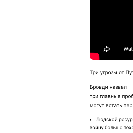
Три угрозы от Пу
Бровди назвал
три главные про
могут встать пер
Людской ресурс
войну больше пех