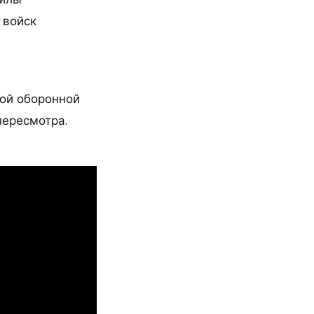
 войск
ной оборонной
пересмотра.