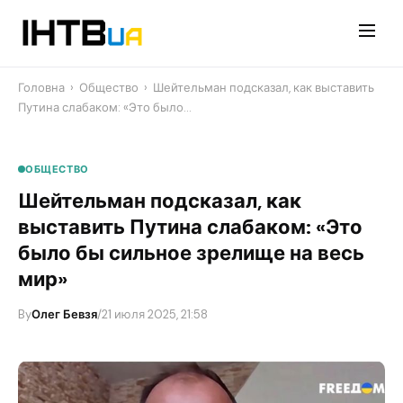
Перейти
до
контенту
Головна
›
Общество
›
Шейтельман подсказал, как выставить
Путина слабаком: «Это было…
ОБЩЕСТВО
Шейтельман подсказал, как
выставить Путина слабаком: «Это
было бы сильное зрелище на весь
мир»
By
Олег Бевзя
/
21 июля 2025, 21:58