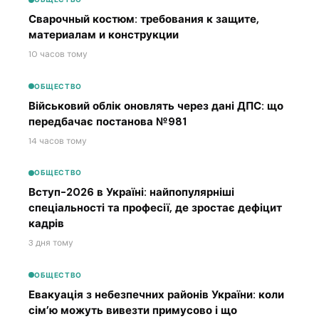
Сварочный костюм: требования к защите,
материалам и конструкции
10 часов тому
ОБЩЕСТВО
Військовий облік оновлять через дані ДПС: що
передбачає постанова №981
14 часов тому
ОБЩЕСТВО
Вступ-2026 в Україні: найпопулярніші
спеціальності та професії, де зростає дефіцит
кадрів
3 дня тому
ОБЩЕСТВО
Евакуація з небезпечних районів України: коли
сім’ю можуть вивезти примусово і що