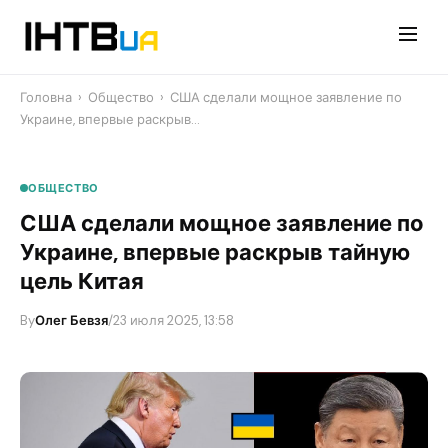
Перейти
до
контенту
Головна
›
Общество
›
​США сделали мощное заявление по
Украине, впервые раскрыв…
ОБЩЕСТВО
​США сделали мощное заявление по
Украине, впервые раскрыв тайную
цель Китая
By
Олег Бевзя
/
23 июля 2025, 13:58