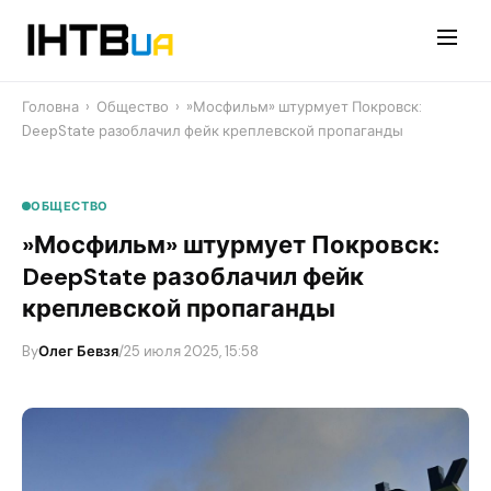
Перейти
до
контенту
Головна
›
Общество
›
​»Мосфильм» штурмует Покровск:
DeepState разоблачил фейк креплевской пропаганды
ОБЩЕСТВО
​»Мосфильм» штурмует Покровск:
DeepState разоблачил фейк
креплевской пропаганды
By
Олег Бевзя
/
25 июля 2025, 15:58