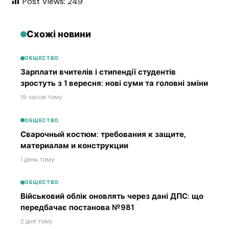
Post Views:
249
Схожі новини
ОБЩЕСТВО
Зарплати вчителів і стипендії студентів
зростуть з 1 вересня: нові суми та головні зміни
19 часов тому
ОБЩЕСТВО
Сварочный костюм: требования к защите,
материалам и конструкции
1 день тому
ОБЩЕСТВО
Військовий облік оновлять через дані ДПС: що
передбачає постанова №981
2 дня тому