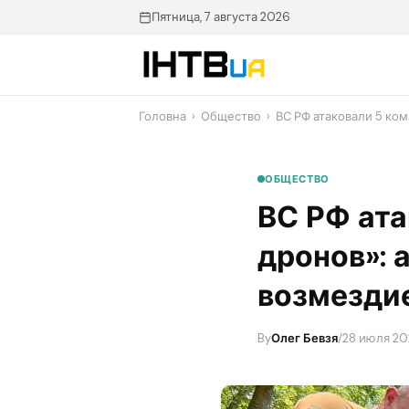
Перейти
Пятница, 7 августа 2026
до
контенту
Головна
›
Общество
›
ВС РФ атаковали 5 ком
ОБЩЕСТВО
ВС РФ ата
дронов»: 
возмезди
By
Олег Бевзя
/
28 июля 20