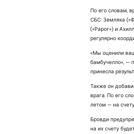
По его словам, 
СБС: Земляка («Ф
(«Рарог») и Ахил
регулярно коорд
«Мы оценили ваш
бамбучелло», — 
принесла результ
Также он добави
врага. По его с
летом — на счету
Бровди предупре
на их счету буд