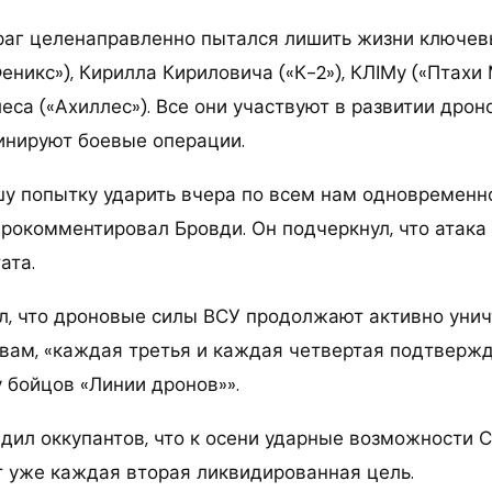
враг целенаправленно пытался лишить жизни ключе
еникс»), Кирилла Кириловича («К-2»), КЛІМу («Птахи
леса («Ахиллес»). Все они участвуют в развитии дрон
инируют боевые операции.
у попытку ударить вчера по всем нам одновременно
прокомментировал Бровди. Он подчеркнул, что атака
ата.
л, что дроновые силы ВСУ продолжают активно уни
ловам, «каждая третья и каждая четвертая подтверж
 бойцов «Линии дронов»».
дил оккупантов, что к осени ударные возможности С
ет уже каждая вторая ликвидированная цель.