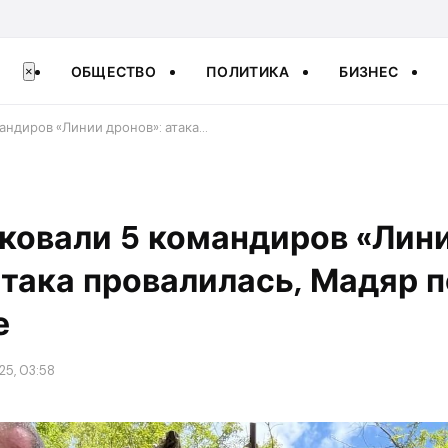
ОБЩЕСТВО
ПОЛИТИКА
БИЗНЕС
×
андиров «Линии дронов»: атака…
ковали 5 командиров «Лин
атака провалилась, Мадяр 
е
25, 03:58