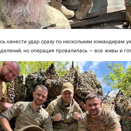
ись нанести удар сразу по нескольким командирам у
делений, но операция провалилась — все живы и гот