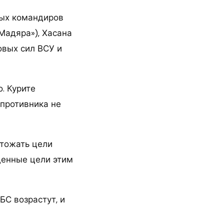
вых командиров
 Мадяра»), Хасана
овых сил ВСУ и
. Курите
 противника не
чтожать цели
денные цели этим
БС возрастут, и