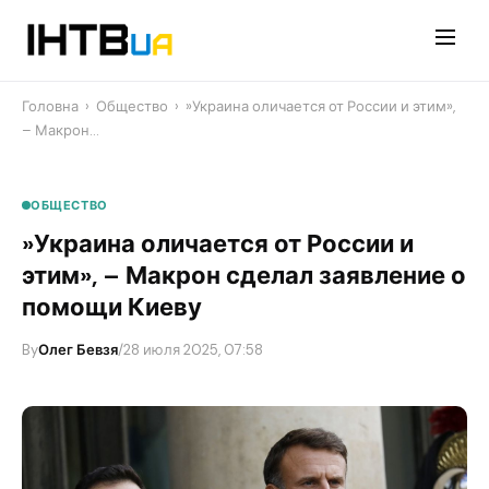
Перейти
до
контенту
Головна
›
Общество
›
​»Украина оличается от России и этим»,
– Макрон…
ОБЩЕСТВО
​»Украина оличается от России и
этим», – Макрон сделал заявление о
помощи Киеву
By
Олег Бевзя
/
28 июля 2025, 07:58