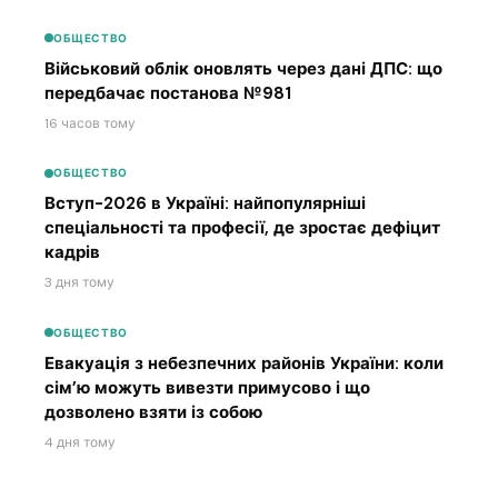
ОБЩЕСТВО
Військовий облік оновлять через дані ДПС: що
передбачає постанова №981
16 часов тому
ОБЩЕСТВО
Вступ-2026 в Україні: найпопулярніші
спеціальності та професії, де зростає дефіцит
кадрів
3 дня тому
ОБЩЕСТВО
Евакуація з небезпечних районів України: коли
сім’ю можуть вивезти примусово і що
дозволено взяти із собою
4 дня тому