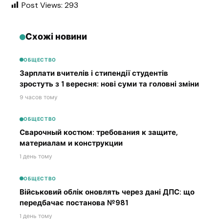
Post Views:
293
Схожі новини
ОБЩЕСТВО
Зарплати вчителів і стипендії студентів
зростуть з 1 вересня: нові суми та головні зміни
9 часов тому
ОБЩЕСТВО
Сварочный костюм: требования к защите,
материалам и конструкции
1 день тому
ОБЩЕСТВО
Військовий облік оновлять через дані ДПС: що
передбачає постанова №981
1 день тому