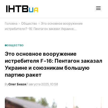
Перейти
до
контенту
Головна
›
Общество
›
​Это основное вооружение
истребителя F-16: Пентагон заказал Украине…
ОБЩЕСТВО
​Это основное вооружение
истребителя F-16: Пентагон заказал
Украине и союзникам большую
партию ракет
By
Олег Бевзя
/
1 августа 2025, 10:58