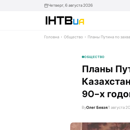
Перейти
Четверг, 6 августа 2026
до
контенту
Головна
›
Общество
›
Планы Путина по захв
ОБЩЕСТВО
Планы Пут
Казахстан
90-х годо
By
Олег Бевзя
/
1 августа 20