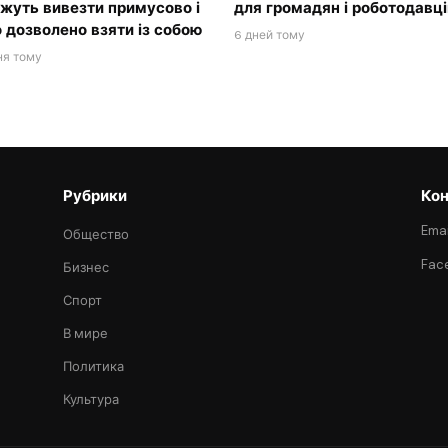
жуть вивезти примусово і
для громадян і роботодавці
 дозволено взяти із собою
6 дней тому
ня тому
Рубрики
Кон
Emai
Общество
Fac
Бизнес
Спорт
В мире
Политика
Культура