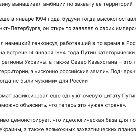
аину вынашивал амбиции по захвату ее территорий.
 еще в январе 1994 года, будучи тогда высокопоста
кт-Петербурге, он открыто заявлял о своих имперск
л немецкий генконсул, работавший в то время в Росс
а встрече 14 января 1994 года Путин категорически
регионы Украины, а также Север Казахстана – это, 
ерритории, а «исконно российские земли». Подчеркну
огда не были чужими» для России.
ломат зафиксировал еще одну ключевую цитату Пути
можно объяснить, что теперь это чужая страна».
ливо демонстрирует, что идеологическая база для 
 Украины, а также возможных захватнических плано