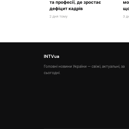
та професії, де зростає
мо
дефіцит кадрів
що
2 дня тому
3 д
INTVua
Головні новини України — свіжі, актуальні, за
сьогодні.