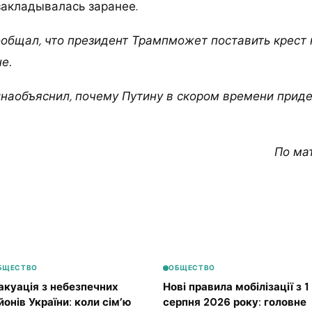
закладывалась заранее.
сообщал, что президент Трампможет поставить крест
е.
наобъяснил, почему Путину в скором времени приде
По ма
БЩЕСТВО
ОБЩЕСТВО
акуація з небезпечних
Нові правила мобілізації з 1
йонів України: коли сім’ю
серпня 2026 року: головне