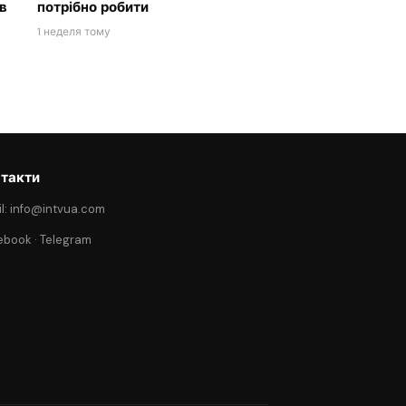
в
потрібно робити
1 неделя тому
такти
l: info@intvua.com
ebook
·
Telegram