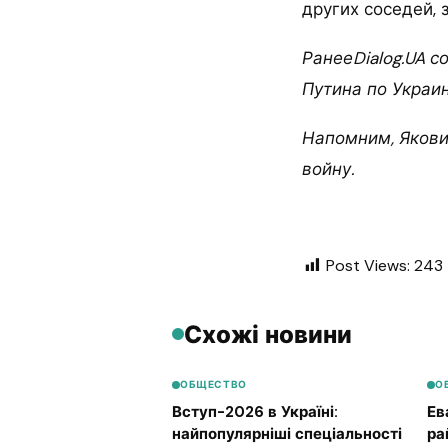
других соседей, 
РанееDialog.UA 
Путина по Украин
Напомним, Якови
войну.
Post Views:
243
Схожі новини
ОБЩЕСТВО
О
Вступ-2026 в Україні:
Ев
найпопулярніші спеціальності
ра