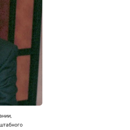
ании,
сштабного