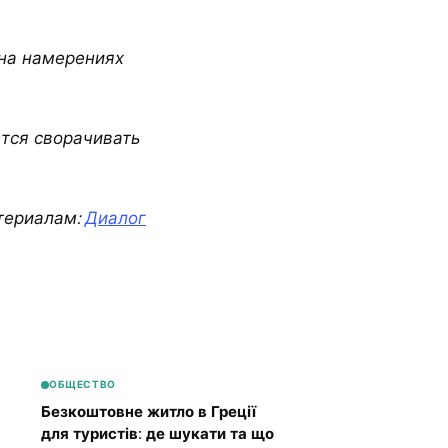
 на намерениях
тся сворачивать
териалам:
Диалог
ОБЩЕСТВО
Безкоштовне житло в Греції
для туристів: де шукати та що