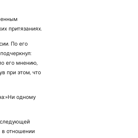
вленным
их притязаниях.
ии. По его
 подчеркнул:
по его мнению,
в при этом, что
на:»Ни одному
последующей
в в отношении