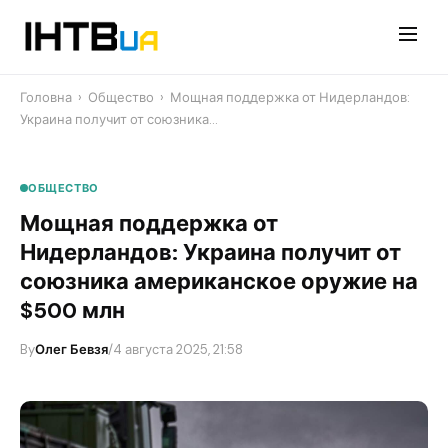
Перейти
до
контенту
Головна
›
Общество
›
Мощная поддержка от Нидерландов:
Украина получит от союзника…
ОБЩЕСТВО
Мощная поддержка от
Нидерландов: Украина получит от
союзника американское оружие на
$500 млн
By
Олег Бевзя
/
4 августа 2025, 21:58