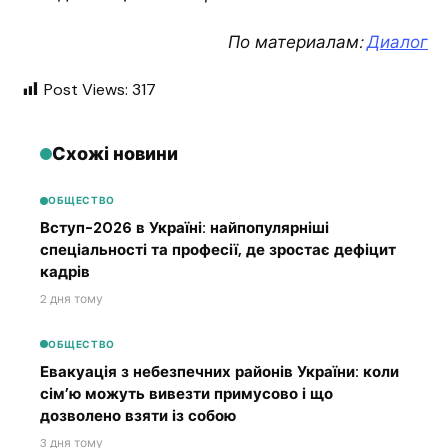
По материалам:
Диалог
Post Views:
317
Схожі новини
ОБЩЕСТВО
Вступ-2026 в Україні: найпопулярніші
спеціальності та професії, де зростає дефіцит
кадрів
2 дня тому
ОБЩЕСТВО
Евакуація з небезпечних районів України: коли
сім’ю можуть вивезти примусово і що
дозволено взяти із собою
3 дня тому