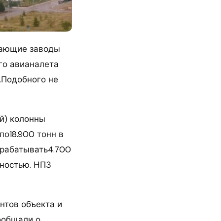
вающие заводы
го авианалета
.Подобного не
й) колонны
по18.900 тонн в
ерабатывать4.700
лностью. НПЗ
нтов объекта и
ообщали о