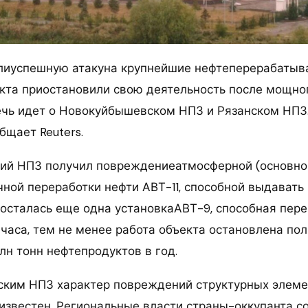
лиуспешную атакуна крупнейшие нефтеперерабаты
екта приостановили свою деятельность после мощно
Речь идет о Новокуйбышевском НПЗ и Рязанском НПЗ
бщает Reuters.
ий НПЗ получил повреждениеатмосферной (основно
ной переработки нефти АВТ-11, способной выдавать 
е осталась еще одна установкаАВТ-9, способная пер
 часа, тем не менее работа объекта остановлена по
лн тонн нефтепродуктов в год.
нским НПЗ характер повреждений структурных элеме
известен. Региональные власти страны-оккупанта с