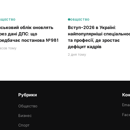
БЩЕСТВО
ОБЩЕСТВО
йськовий облік оновлять
Вступ-2026 в Україні:
рез дані ДПС: що
найпопулярніші спеціальнос
редбачає постанова №981
та професії, де зростає
дефіцит кадрів
асов тому
2 дня тому
Рубрики
Кон
Emai
Общество
Fac
Бизнес
Спорт