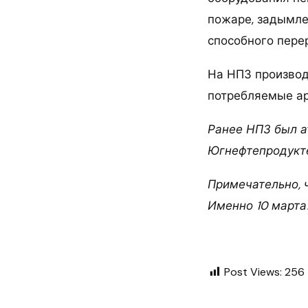
пожаре, задымле
способного перер
На НПЗ производя
потребляемые а
Ранее НПЗ был а
Югнефтепродукте
Примечательно, ч
Именно 10 марта
Post Views:
256