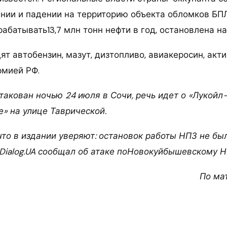
нии и падении на территорию объекта обломков БПЛ
абатывать13,7 млн тонн нефти в год, остановлена на
т автобензин, мазут, дизтопливо, авиакеросин, акт
рмией РФ.
такован ночью 24 июля в Сочи, речь идет о «Лукойл
» на улице Таврической.
то в издании уверяют: остановок работы НПЗ не был
Dialog.UA сообщал об атаке поНовокуйбышевскому Н
По ма