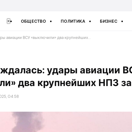
ОБЩЕСТВО
ПОЛИТИКА
БИЗНЕС
×
ары авиации ВСУ «выключили» два крупнейших…
ождалась: удары авиации В
и» два крупнейших НПЗ за
025, 04:58