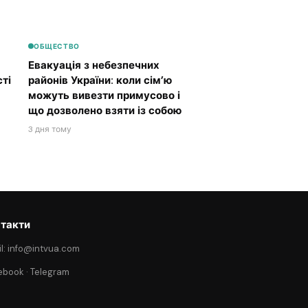
ОБЩЕСТВО
Евакуація з небезпечних
ті
районів України: коли сім’ю
можуть вивезти примусово і
що дозволено взяти із собою
3 дня тому
такти
l: info@intvua.com
ebook
·
Telegram