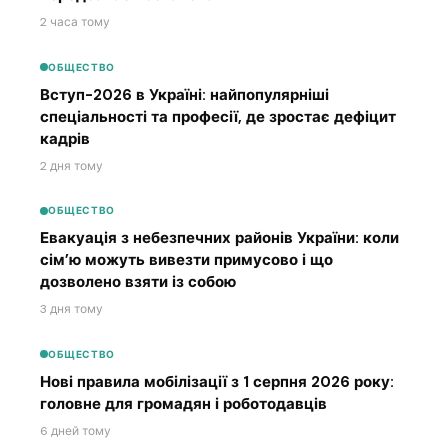
2 часа тому
ОБЩЕСТВО
Вступ-2026 в Україні: найпопулярніші
спеціальності та професії, де зростає дефіцит
кадрів
2 дня тому
ОБЩЕСТВО
Евакуація з небезпечних районів України: коли
сім’ю можуть вивезти примусово і що
дозволено взяти із собою
3 дня тому
ОБЩЕСТВО
Нові правила мобілізації з 1 серпня 2026 року:
головне для громадян і роботодавців
6 дней тому