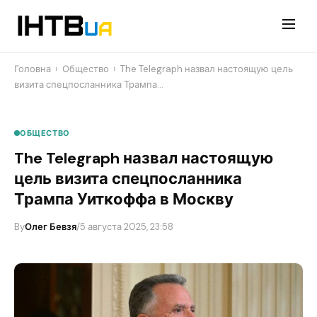
Перейти
до
контенту
Головна
›
Общество
›
The Telegraph назвал настоящую цель
визита спецпосланника Трампа…
ОБЩЕСТВО
The Telegraph назвал настоящую
цель визита спецпосланника
Трампа Уиткоффа в Москву
By
Олег Бевзя
/
5 августа 2025, 23:58