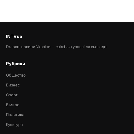
INTVua
Головні новини України — свіжі, актуальні, за сьогодні.
Рубрики
Общество
Бизнес
Спорт
В мире
Политика
Культура