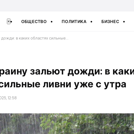
ОБЩЕСТВО
ПОЛИТИКА
БИЗНЕС
×
 дожди: в каких областях сильные…
раину зальют дожди: в как
сильные ливни уже с утра
025, 12:58