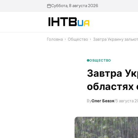
Перейти
Суббота, 8 августа 2026
до
контенту
Головна
›
Общество
›
Завтра Украину зальют
ОБЩЕСТВО
Завтра Ук
областях 
By
Олег Бевзя
/
5 августа 2