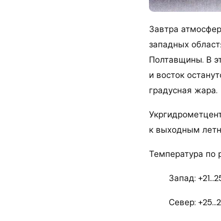
Завтра атмосфер
западных областя
Полтавщины. В э
и восток останут
градусная жара.
Укргидрометцент
к выходным летн
Температура по 
Запад: +21…2
Север: +25…2