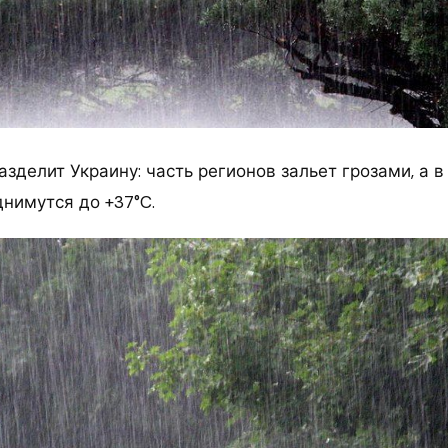
азделит Украину: часть регионов зальет грозами, а в
нимутся до +37°C.