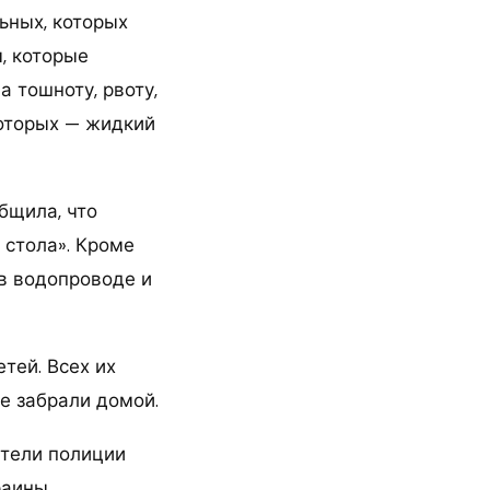
ьных, которых
, которые
 тошноту, рвоту,
которых — жидкий
бщила, что
 стола». Кроме
 в водопроводе и
тей. Всех их
е забрали домой.
атели полиции
раины.