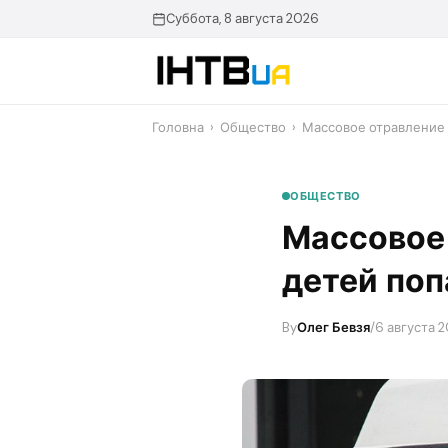
Перейти
Суббота, 8 августа 2026
до
контенту
Головна
›
Общество
›
Массовое отравление 
ОБЩЕСТВО
Массовое 
детей поп
By
Олег Бевзя
/
6 августа 2