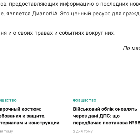
ов, предоставляющих информацию о последних нов
не, является ДиалогUA. Это ценный ресурс для граж
ня и о своих правах и событиях вокруг них.
По ма
БЩЕСТВО
ОБЩЕСТВО
арочный костюм:
Військовий облік оновлять
ебования к защите,
через дані ДПС: що
териалам и конструкции
передбачає постанова №98
ня тому
2 дня тому