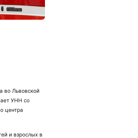
ха во Львовской
щает УНН со
го центра
ей и взрослых в