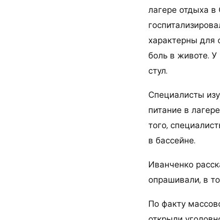
лагере отдыха в 
госпитализирова
характерны для о
боль в животе. 
стул.
Специалисты изу
питание в лагер
того, специалист
в бассейне.
Иванченко расска
опрашивали, в т
По факту массов
открыли уголовно