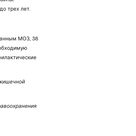
о трех лет.
данным МОЗ, 38
еобходимую
филактические
 кишечной
равоохранения