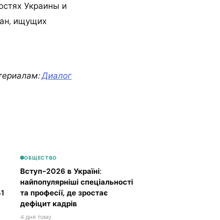
остях Украины и
дан, ищущих
териалам:
Диалог
ОБЩЕСТВО
Вступ-2026 в Україні:
найпопулярніші спеціальності
1
та професії, де зростає
дефіцит кадрів
4 дня тому