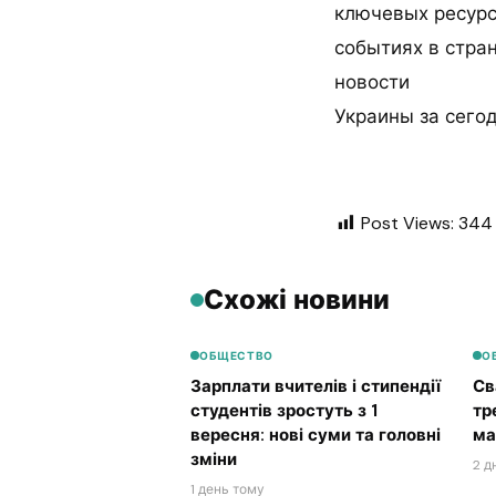
ключевых ресурс
событиях в стра
новости
Украины за сегод
Post Views:
344
Схожі новини
ОБЩЕСТВО
О
Зарплати вчителів і стипендії
Св
студентів зростуть з 1
тр
вересня: нові суми та головні
ма
зміни
2 д
1 день тому