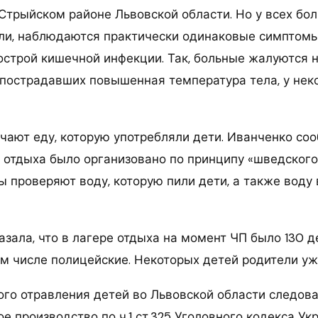
Стрыйском районе Львовской области. Но у всех бол
ли, наблюдаются практически одинаковые симптомы
строй кишечной инфекции. Так, больные жалуются на
У пострадавших повышенная температура тела, у не
чают еду, которую употребляли дети. Иванченко соо
е отдыха было организовано по принципу «шведского
ы проверяют воду, которую пили дети, а также воду
зала, что в лагере отдыха на момент ЧП было 130 де
ом числе полицейские. Некоторых детей родители уж
ого отравления детей во Львовской области следов
е производство по ч.1 ст.325 Уголовного кодекса Ук