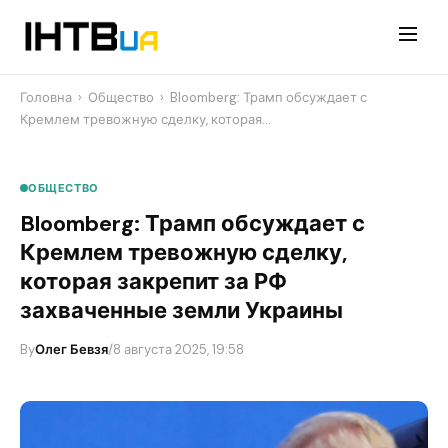
Перейти
до
контенту
Головна
›
Общество
›
Bloomberg: Трамп обсуждает с
Кремлем тревожную сделку, которая…
ОБЩЕСТВО
Bloomberg: Трамп обсуждает с
Кремлем тревожную сделку,
которая закрепит за РФ
захваченные земли Украины
By
Олег Бевзя
/
8 августа 2025, 19:58