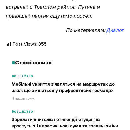
встречей с Трампом рейтинг Путина и
правящей партии ощутимо просел.
По материалам:
Диалог
Post Views:
355
Схожі новини
ОБЩЕСТВО
Мобільні укриття з’являться на маршрутах до
шкіл: що зміниться у прифронтових громадах
11 часов тому
ОБЩЕСТВО
Зарплати вчителів і стипендії студентів
зростуть з 1 вересня: нові суми та головні зміни