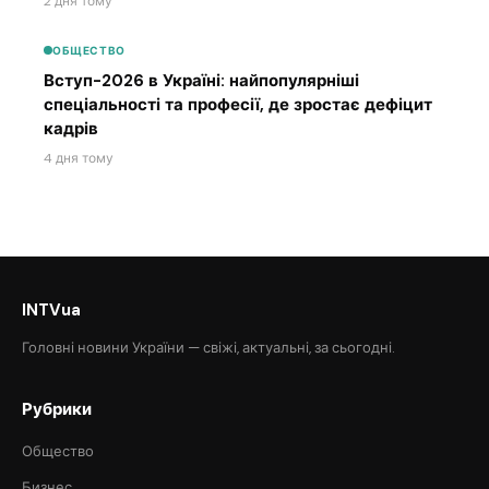
2 дня тому
ОБЩЕСТВО
Вступ-2026 в Україні: найпопулярніші
спеціальності та професії, де зростає дефіцит
кадрів
4 дня тому
INTVua
Головні новини України — свіжі, актуальні, за сьогодні.
Рубрики
Общество
Бизнес