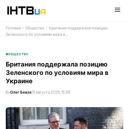
Перейти
до
контенту
Головна
›
Общество
›
Британия поддержала позицию
Зеленского по условиям мира в…
ОБЩЕСТВО
Британия поддержала позицию
Зеленского по условиям мира в
Украине
By
Олег Бевзя
/
9 августа 2025, 15:58