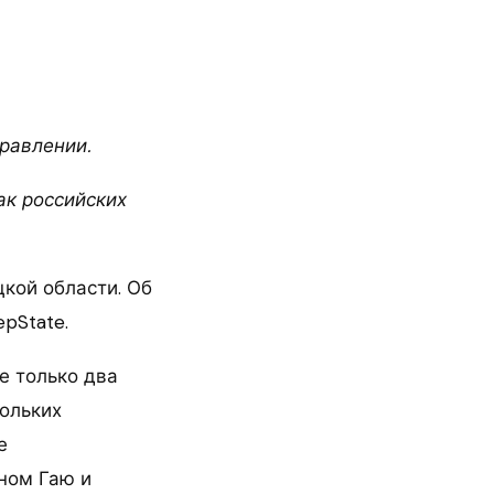
равлении.
ак российских
цкой области. Об
pState.
е только два
кольких
е
еном Гаю и