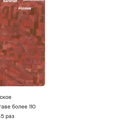
ское
аве более 110
45 раз