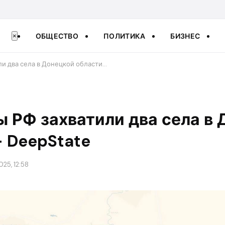
ОБЩЕСТВО
ПОЛИТИКА
БИЗНЕС
×
ли два села в Донецкой области…
 РФ захватили два села в
 DeepState
025, 12:58