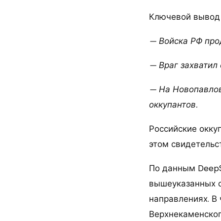
Ключевой вывод
— Войска РФ про
— Враг захватил
— На Новопавлов
оккупантов.
Российские окку
этом свидетельст
По данным DeepS
вышеуказанных с
направлениях. В 
Верхнекаменског