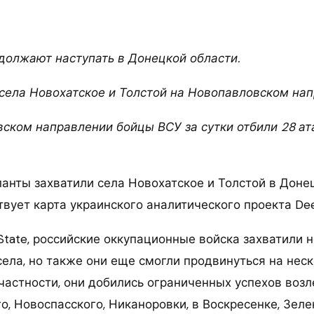
должают наступать в Донецкой области.
 села Новохатское и Толстой на Новопавловском нап
ском направлении бойцы ВСУ за сутки отбили 28 ат
панты захватили села Новохатское и Толстой в Доне
вует карта украинского аналитического проекта Dee
tate, российские оккупационные войска захватили н
ела, но также они еще смогли продвинуться на нес
частности, они добились ограниченных успехов возл
о, Новоспасского, Никаноровки, в Воскресенке, Зел