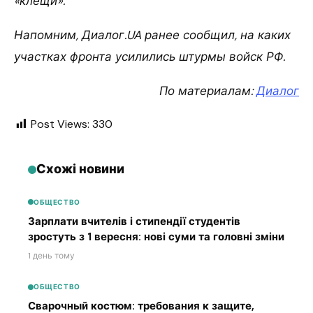
«клещи».
Напомним, Диалог.UA ранее сообщил, на каких
участках фронта усилились штурмы войск РФ.
По материалам:
Диалог
Post Views:
330
Схожі новини
ОБЩЕСТВО
Зарплати вчителів і стипендії студентів
зростуть з 1 вересня: нові суми та головні зміни
1 день тому
ОБЩЕСТВО
Сварочный костюм: требования к защите,