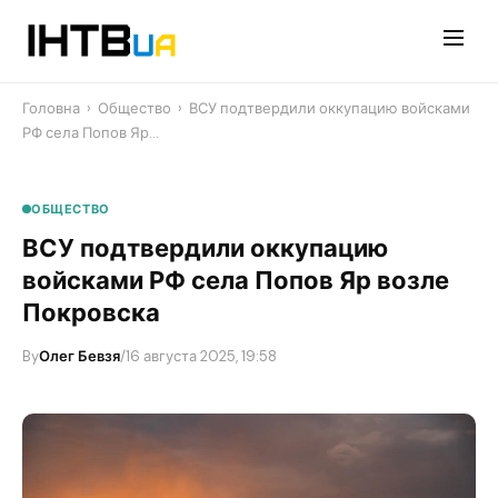
Перейти
до
контенту
Головна
›
Общество
›
ВСУ подтвердили оккупацию войсками
РФ села Попов Яр…
ОБЩЕСТВО
ВСУ подтвердили оккупацию
войсками РФ села Попов Яр возле
Покровска
By
Олег Бевзя
/
16 августа 2025, 19:58