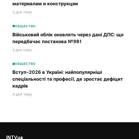
материалам и конструкции
2 дня тому
ОБЩЕСТВО
Військовий облік оновлять через дані ДПС: що
передбачає постанова №981
2 дня тому
ОБЩЕСТВО
Вступ-2026 в Україні: найпопулярніші
спеціальності та професії, де зростає дефіцит
кадрів
4 дня тому
INTVua