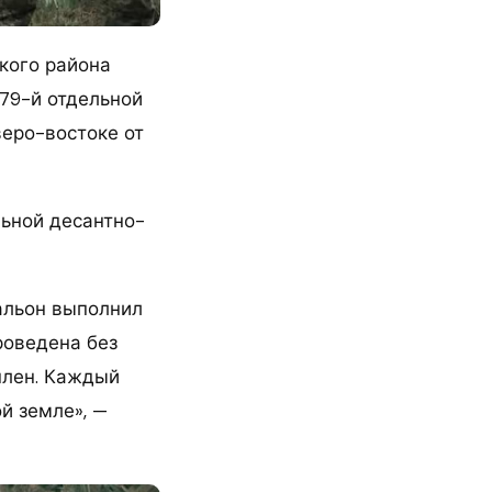
кого района
 79-й отдельной
еро-востоке от
льной десантно-
тальон выполнил
роведена без
плен. Каждый
й земле», —