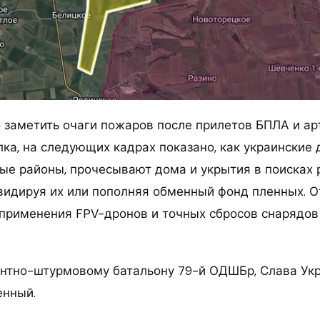
 заметить очаги пожаров после прилетов БПЛА и ар
лка, на следующих кадрах показано, как украинские 
ые районы, прочесывают дома и укрытия в поисках 
квидируя их или пополняя обменный фонд пленных. О
применения FPV-дронов и точных сбросов снарядов 
нтно-штурмовому батальону 79-й ОДШБр, Слава Укр
енный.