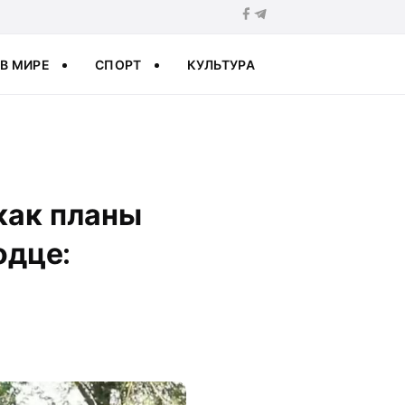
В МИРЕ
СПОРТ
КУЛЬТУРА
как планы
одце: