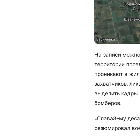
На записи можно
территории посе
проникают в жил
захватчиков, ли
выделить кадры 
бомберов.
«Слава3-му деса
резюмировал во