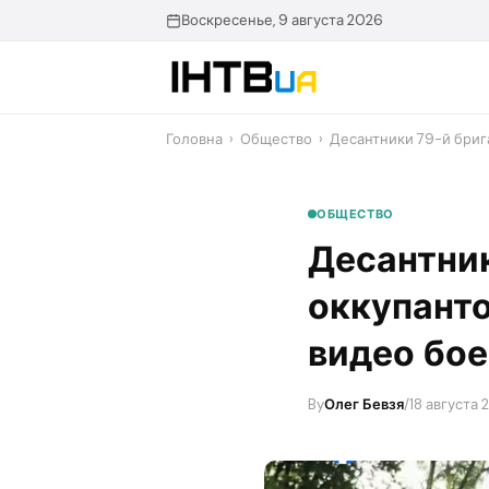
Перейти
Воскресенье, 9 августа 2026
до
контенту
Головна
›
Общество
›
Десантники 79-й бриг
ОБЩЕСТВО
Десантник
оккупанто
видео бое
By
Олег Бевзя
/
18 августа 