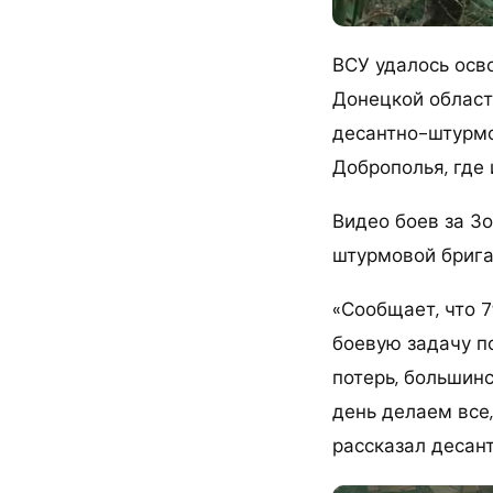
ВСУ удалось осв
Донецкой области
десантно-штурмо
Доброполья, где
Видео боев за З
штурмовой брига
«Сообщает, что 
боевую задачу п
потерь, большин
день делаем все,
рассказал десант