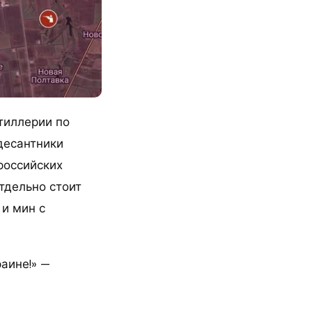
тиллерии по
десантники
российских
тдельно стоит
и мин с
аине!» —