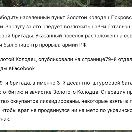
ободить населенный пункт Золотой Колодец Покровс
. Заслугу за это следует возложить на3-й батальон
вой бригады. Указанный поселок расположен на сев
 и был эпицентр прорыва армии РФ.
олотой Колодец опубликовали на странице79-й отде
ды вFacebook.
79-я бригада, а именно 3-й десантно-штурмовой ба
о отбитию и зачистке Золотого Колодца. Операция п
ство оккупантов ликвидированы, некоторые взяты в 
 чтобы враг не продвинулся ни на метр по украинско
ник.