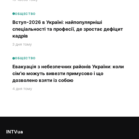
ОБЩЕСТВО
Вступ-2026 в Україні: найпопулярніші
спеціальності та професії, де зростає дефіцит
кадрів
3 дня тому
ОБЩЕСТВО
Евакуація з небезпечних районів України: коли
сім’ю можуть вивезти примусово і що
дозволено взяти із собою
4 дня тому
INTVua