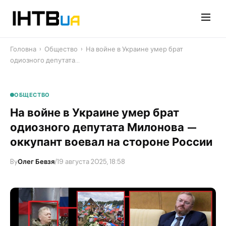
Перейти
до
контенту
Головна
›
Общество
›
​На войне в Украине умер брат
одиозного депутата…
ОБЩЕСТВО
​На войне в Украине умер брат
одиозного депутата Милонова —
оккупант воевал на стороне России
By
Олег Бевзя
/
19 августа 2025, 18:58