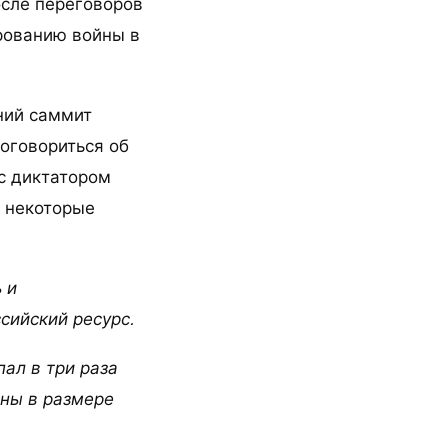
осле переговоров
рованию войны в
нний саммит
оговориться об
с диктатором
и некоторые
 и
сийский ресурс.
пал в три раза
ны в размере