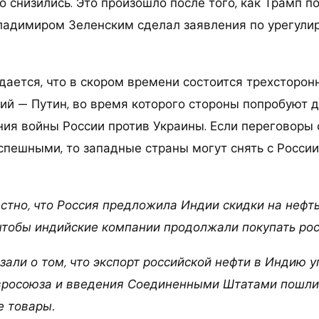
 снизились. Это произошло после того, как Трамп п
ладимиром Зеленским сделал заявления по урегули
идается, что в скором времени состоится трехсторо
ий — Путин, во время которого стороны попробуют д
ния войны России против Украины. Если переговоры 
спешными, то западные страны могут снять с Росси
стно, что Россия предложила Индии скидки на нефть
чтобы индийские компании продолжали покупать рос
али о том, что экспорт российской нефти в Индию у
вросоюза и введения Соединенными Штатами пошли
е товары.