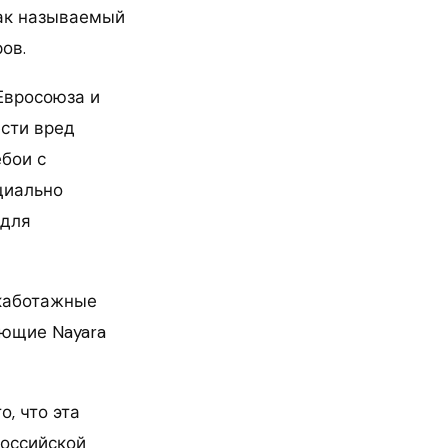
так называемый
ов.
Евросоюза и
ести вред
ебои с
циально
 для
 каботажные
ающие Nayara
, что эта
российской