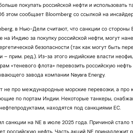
ольше покупать российской нефти и использовать 
Об этом сообщает Bloomberg со ссылкой на инсайдер
berg, в Нью-Дели считают, что санкции со стороны 
 на Индию за покупку российской нефти, могут нан
ергетической безопасности (так как могут быть пер
 – прим. ред.). Из-за этого индийские власти неофи
рам «теневого флота» перевозить российскую нефть
вающего завода компании Nayara Energy.
ет не про международные морские перевозки, а про
ующие по портам Индии. Некоторые танкеры, снабж
 нефтепродуктами, находятся под санкциями ЕС.
 санкции на NE в июле 2025 года. Причиной стало то
ет российскую нефть. Часть акций NE принадлежит 