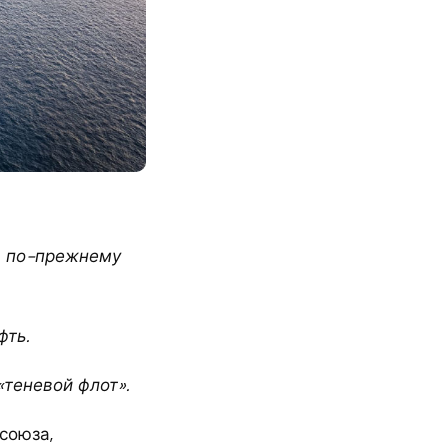
я по-прежнему
фть.
теневой флот».
союза,