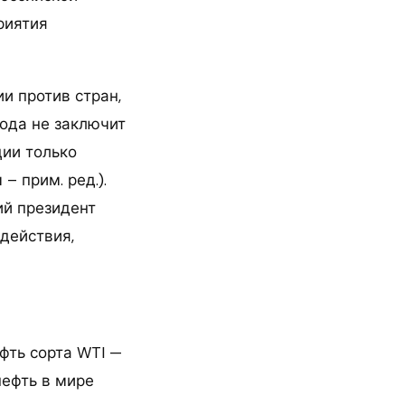
риятия
и против стран,
года не заключит
ции только
– прим. ред.).
ий президент
действия,
ефть сорта WTI —
нефть в мире