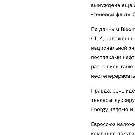
вынуждена еще б
«теневой флот». 
По данным Bloom
США, наложенные
национальной эн
поставками нефти
разрешили танке
нефтеперерабаты
Правда, речь ид
танкеры, курсир
Energy нефтью и
Евросоюз наложил
компания покупа