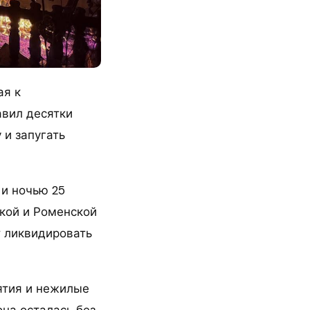
ая к
вил десятки
 и запугать
 и ночью 25
ской и Роменской
т ликвидировать
ятия и нежилые