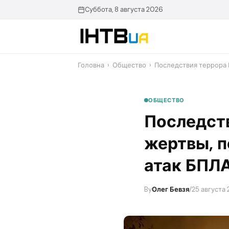
Перейти
Суббота, 8 августа 2026
до
контенту
Головна
›
Общество
›
Последствия террора 
ОБЩЕСТВО
Последств
жертвы, 
атак БПЛА
By
Олег Бевзя
/
25 августа 