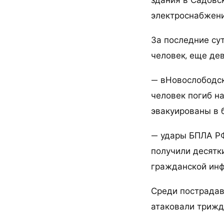
здания в Садовс
электроснабжени
За последние сут
человек, еще дев
— вНовослободск
человек погиб н
эвакуированы в 
— удары БПЛА РФ
получили десятк
гражданской инф
Среди пострадав
атаковали трижды