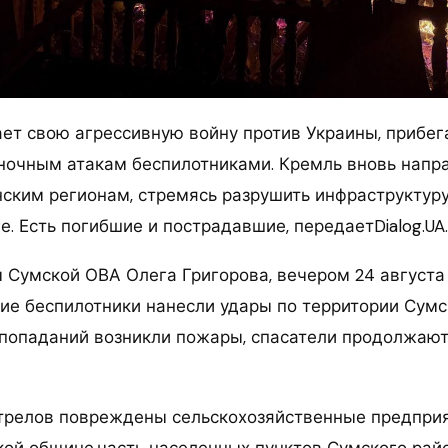
ет свою агрессивную войну против Украины, прибег
очным атакам беспилотниками. Кремль вновь напра
нским регионам, стремясь разрушить инфраструктуру
. Есть погибшие и пострадавшие, передаетDialog.UA.
 Сумской ОВА Олега Григорова, вечером 24 августа
кие беспилотники нанесли удары по территории Сум
 попаданий возникли пожары, спасатели продолжаю
стрелов повреждены сельскохозяйственные предпри