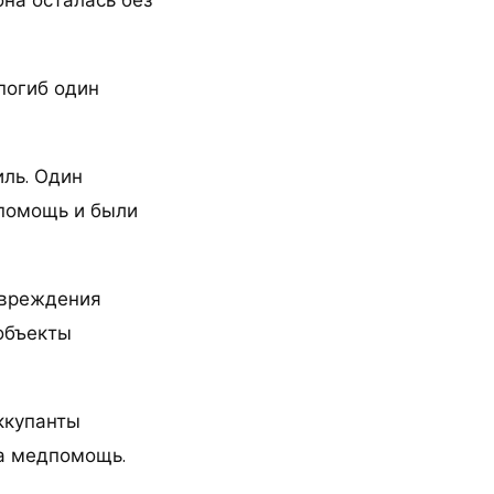
на осталась без
погиб один
ль. Один
 помощь и были
овреждения
 объекты
ккупанты
на медпомощь.