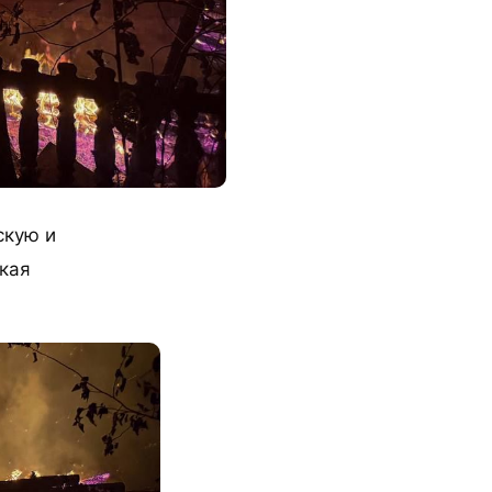
скую и
ская