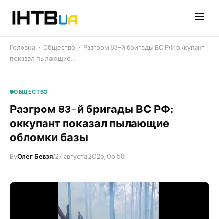
Перейти
до
контенту
Головна
›
Общество
›
Разгром 83-й бригады ВС РФ: оккупант
показал пылающие…
ОБЩЕСТВО
Разгром 83-й бригады ВС РФ:
оккупант показал пылающие
обломки базы
By
Олег Бевзя
/
27 августа 2025, 05:58