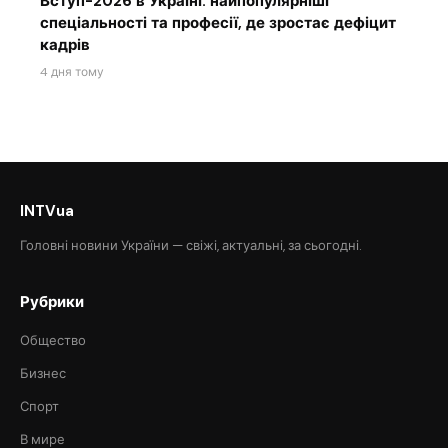
Вступ-2026 в Україні: найпопулярніші
спеціальності та професії, де зростає дефіцит
кадрів
4 дня тому
INTVua
Головні новини України — свіжі, актуальні, за сьогодні.
Рубрики
Общество
Бизнес
Спорт
В мире