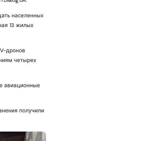
цать населенных
чая 13 жилых
PV-дронов
ениям четырех
ве авиационные
анения получили