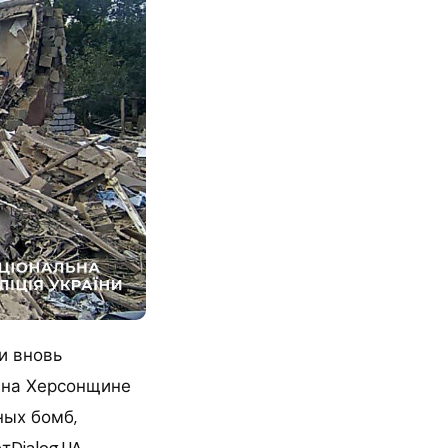
и вновь
 на Херсонщине
ных бомб,
Dialog.UA.