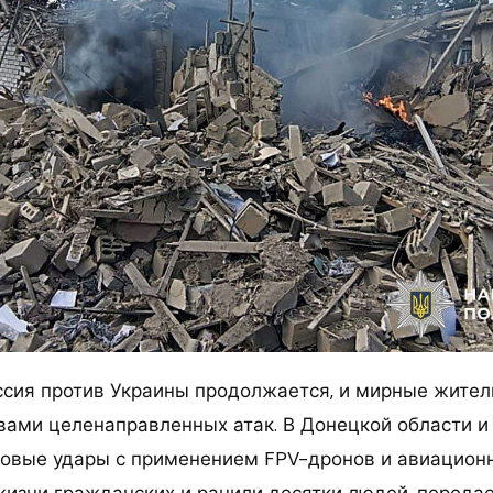
ссия против Украины продолжается, и мирные жител
вами целенаправленных атак. В Донецкой области и
овые удары с применением FPV-дронов и авиацион
изни гражданских и ранили десятки людей, передает