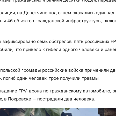
лиции, на Донетчине под огнем оказались одиннад
ены 46 объектов гражданской инфраструктуры, вклю
е зафиксировано семь обстрелов: пять российских F
обили, что привело к гибели одного человека и ран
польской громады российские войска применили д
, погиб один человек, трое получили травмы.
адание FPV-дрона по гражданскому автомобилю, р
х, в Покровске — пострадали два человека.