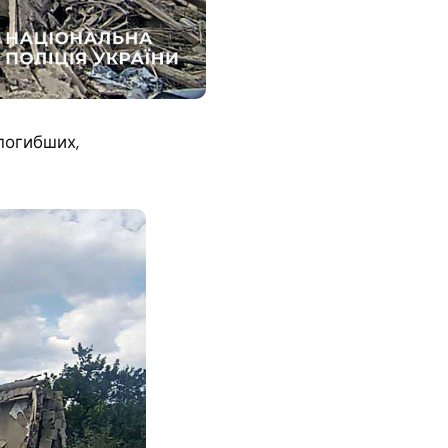
погибших,
.