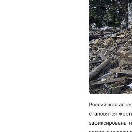
Российская агре
становятся жерт
зафиксированы н
которые унесли ж