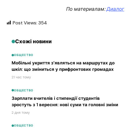
По материалам:
Диалог
Post Views:
354
Схожі новини
ОБЩЕСТВО
Мобільні укриття з’являться на маршрутах до
шкіл: що зміниться у прифронтових громадах
21 час тому
ОБЩЕСТВО
Зарплати вчителів і стипендії студентів
зростуть з 1 вересня: нові суми та головні зміни
2 дня тому
ОБЩЕСТВО