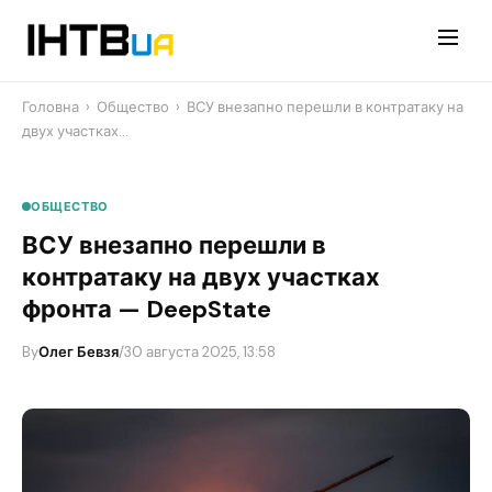
Перейти
до
контенту
Головна
›
Общество
›
ВСУ внезапно перешли в контратаку на
двух участках…
ОБЩЕСТВО
ВСУ внезапно перешли в
контратаку на двух участках
фронта — DeepState
By
Олег Бевзя
/
30 августа 2025, 13:58