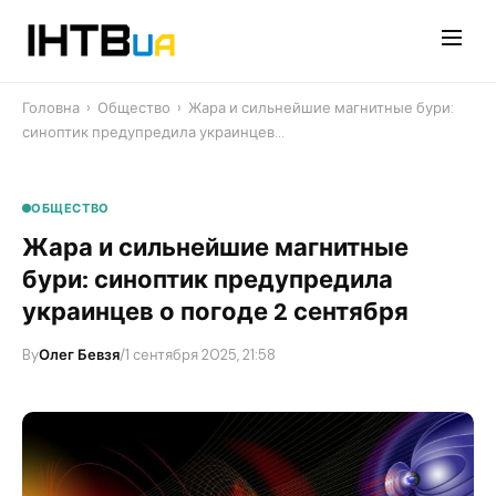
Перейти
до
контенту
Головна
›
Общество
›
Жара и сильнейшие магнитные бури:
синоптик предупредила украинцев…
ОБЩЕСТВО
Жара и сильнейшие магнитные
бури: синоптик предупредила
украинцев о погоде 2 сентября
By
Олег Бевзя
/
1 сентября 2025, 21:58