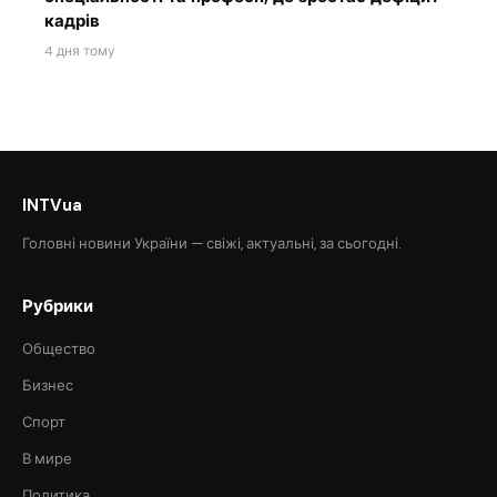
кадрів
4 дня тому
INTVua
Головні новини України — свіжі, актуальні, за сьогодні.
Рубрики
Общество
Бизнес
Спорт
В мире
Политика