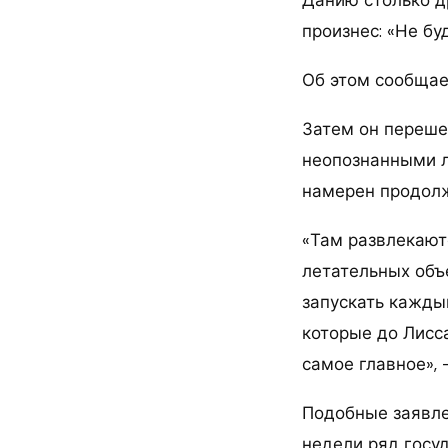
произнес: «Не бу
Об этом сообщает
Затем он переше
неопознанными л
намерен продолж
«Там развлекают
летательных объе
запускать каждый 
которые до Лисса
самое главное», 
Подобные заявле
недели ряд госу