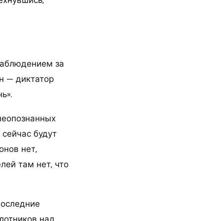
наблюдением за
н — диктатор
ь».
 неопознанных
 сейчас будут
онов нет,
лей там нет, что
последние
лотников над