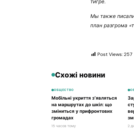
тигре.
Мы также писали
план разгрома «т
Post Views:
257
Схожі новини
ОБЩЕСТВО
О
Мобільні укриття з’являться
За
на маршрутах до шкіл: що
ст
зміниться у прифронтових
ве
громадах
зм
15 часов тому
2 д