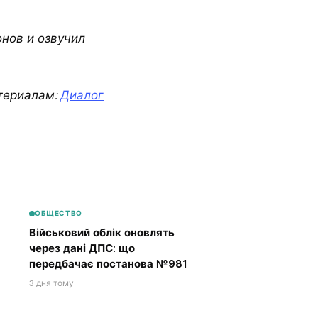
нов и озвучил
териалам:
Диалог
ОБЩЕСТВО
Військовий облік оновлять
через дані ДПС: що
передбачає постанова №981
3 дня тому