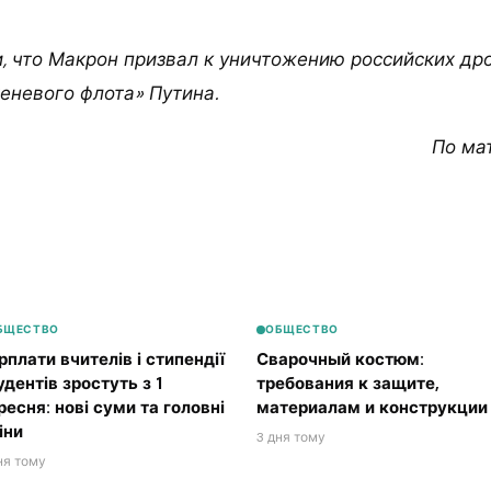
, что Макрон призвал к уничтожению российских дро
еневого флота» Путина.
По ма
БЩЕСТВО
ОБЩЕСТВО
рплати вчителів і стипендії
Сварочный костюм:
удентів зростуть з 1
требования к защите,
ресня: нові суми та головні
материалам и конструкции
іни
3 дня тому
ня тому