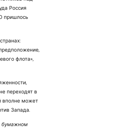
уда Россия
ТО пришлось
странах:
 предположение,
евого флота»,
яженности,
не переходят в
й вполне может
тив Запада.
 о бумажном