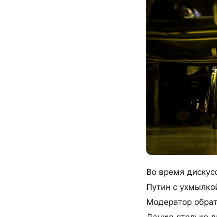
Во время дискус
Путин с ухмылко
Модератор обрат
Данию столько д