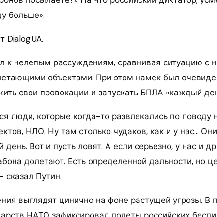
ду больше».
 Dialog.UA.
л к нелепым рассуждениям, сравнивая ситуацию с 
етающими объектами. При этом намек был очевиде
ить свои провокации и запускать БПЛА «каждый ден
ся люди, которые когда-то развлекались по поводу
ктов, НЛО. Ну там столько чудаков, как и у нас… Они
день. Вот и пусть ловят. А если серьезно, у нас и др
бона долетают. Есть определенной дальности, но це
— сказал Путин.
ния выглядят цинично на фоне растущей угрозы. В 
дарств НАТО зафиксировал полеты российских беспи