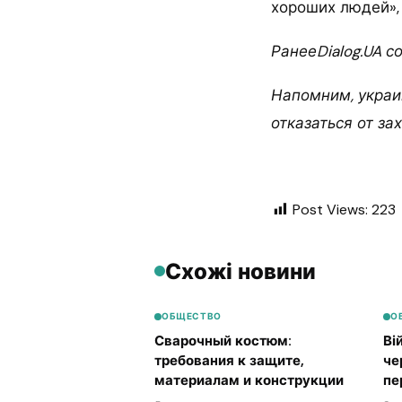
хороших людей», 
РанееDialog.UA 
Напомним, украи
отказаться от за
Post Views:
223
Схожі новини
ОБЩЕСТВО
О
Сварочный костюм:
Ві
требования к защите,
че
материалам и конструкции
пе