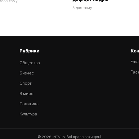
асов тому
3 дня тому
Рубрики
Кон
Emai
Общество
Fac
Бизнес
Спорт
В мире
Политика
Культура
© 2026 INTVua. Всі права захищені.