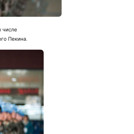
м числе
го Пекина.