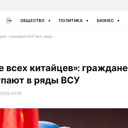
ОБЩЕСТВО
ПОЛИТИКА
БИЗНЕС
×
цев»: граждане КНР все чаще…
е всех китайцев»: граждане
упают в ряды ВСУ
 2025, 20:58