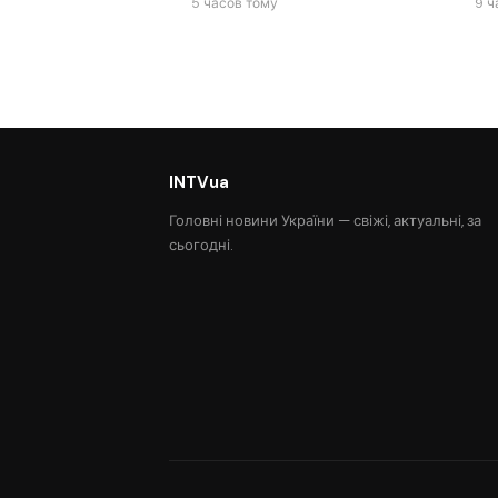
5 часов тому
9 ч
INTVua
Головні новини України — свіжі, актуальні, за
сьогодні.