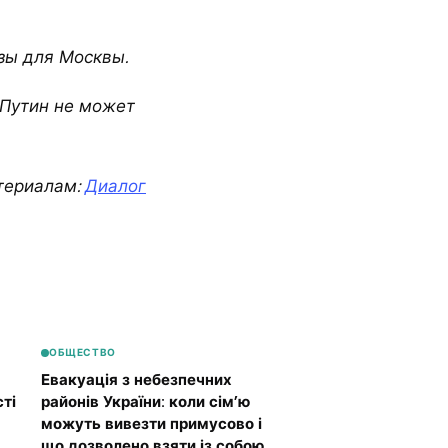
зы для Москвы.
 Путин не может
териалам:
Диалог
ОБЩЕСТВО
Евакуація з небезпечних
ті
районів України: коли сім’ю
можуть вивезти примусово і
що дозволено взяти із собою