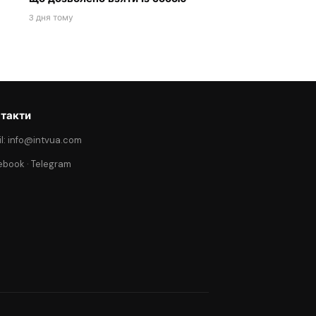
3 дня тому
такти
l: info@intvua.com
ebook
·
Telegram