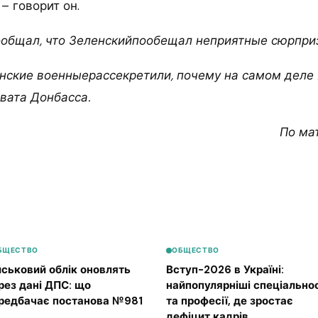
– говорит он.
сообщал, что Зеленскийпообещал неприятные сюрпри
нские военныерассекретили, почему на самом деле
хвата Донбасса.
По ма
БЩЕСТВО
ОБЩЕСТВО
йськовий облік оновлять
Вступ-2026 в Україні:
рез дані ДПС: що
найпопулярніші спеціальнос
редбачає постанова №981
та професії, де зростає
дефіцит кадрів