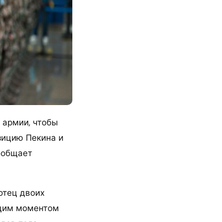
 армии, чтобы
зицию Пекина и
ообщает
отец двоих
ющим моментом