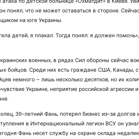
 атака по детской больнице «Охматдит» в Киеве. Ув
он понял, что не может оставаться в стороне. Сейча
щиком на юге Украины.
тела детей, я плакал. Тогда понял: я должен помочь»
краинских военных, в рядах Сил обороны сейчас во
ых бойцов. Среди них есть граждане США, Канады, с
йцев немного – лишь несколько десятков, но их коли
очувствие Украине, неприятие российской агрессии и
не.
лец, 39-летний Фань, потерял бизнес из-за долгов и
тупления в Интернациональный легион ВСУ он узнал
егодня Фань несет службу на охране склада недалек