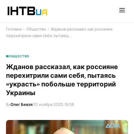
Перейти
до
контенту
Головна
›
Общество
›
Жданов рассказал, как россияне
перехитрили сами себя, пытаясь…
ОБЩЕСТВО
Жданов рассказал, как россияне
перехитрили сами себя, пытаясь
«украсть» побольше территорий
Украины
By
Олег Бевзя
/
10 ноября 2025, 19:58