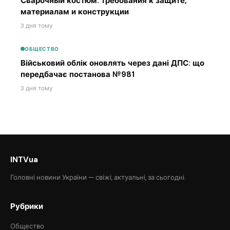
Сварочный костюм: требования к защите,
материалам и конструкции
3 дня тому
ОБЩЕСТВО
Військовий облік оновлять через дані ДПС: що
передбачає постанова №981
3 дня тому
INTVua
Головні новини України — свіжі, актуальні, за сьогодні.
Рубрики
Общество