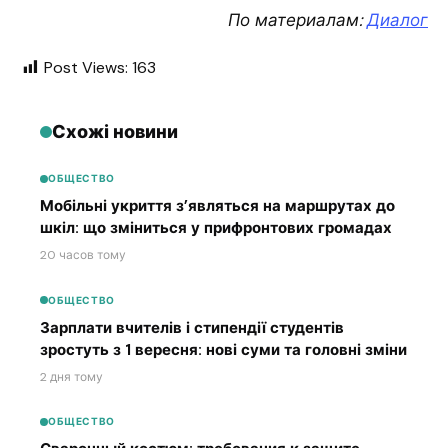
По материалам:
Диалог
Post Views:
163
Схожі новини
ОБЩЕСТВО
Мобільні укриття з’являться на маршрутах до
шкіл: що зміниться у прифронтових громадах
20 часов тому
ОБЩЕСТВО
Зарплати вчителів і стипендії студентів
зростуть з 1 вересня: нові суми та головні зміни
2 дня тому
ОБЩЕСТВО