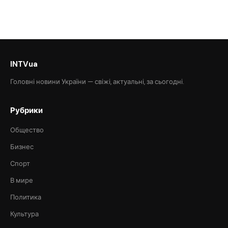
INTVua
Головні новини України — свіжі, актуальні, за сьогодні.
Рубрики
Общество
Бизнес
Спорт
В мире
Политика
Культура