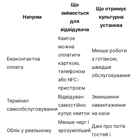
Що
Що отримує
змінюється
Напрям
культурна
для
установа
відвідувача
Квиток
можна
Менше роботи
оплатити
Безконтактна
з готівкою,
карткою,
оплата
швидше
телефоном
обслуговування
або NFC-
пристроєм
Відвідувач
Зменшення
Термінал
самостійно
навантаження
самообслуговування
купує квиток
на каси
Менше черг і
Дані про потік
Облік у реальному
зрозуміліший
гостей і