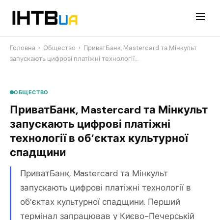
Перейти
до
контенту
Головна
›
Общество
›
ПриватБанк, Mastercard та Мінкульт
запускають цифрові платіжні технології…
ОБЩЕСТВО
ПриватБанк, Mastercard та Мінкульт
запускають цифрові платіжні
технології в об’єктах культурної
спадщини
ПриватБанк, Mastercard та Мінкульт
запускають цифрові платіжні технології в
об’єктах культурної спадщини. Перший
термінал запрацював у Києво-Печерській