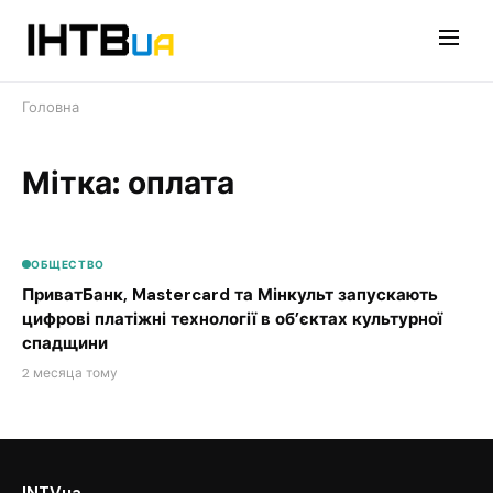
Перейти
до
контенту
Головна
Мітка: оплата
ОБЩЕСТВО
ПриватБанк, Mastercard та Мінкульт запускають
цифрові платіжні технології в об’єктах культурної
спадщини
2 месяца тому
INTVua