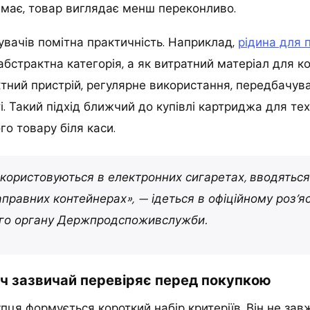
немає, товар виглядає менш переконливо.
увачів помітна практичність. Наприклад,
рідина для 
абстрактна категорія, а як витратний матеріал для к
тний пристрій, регулярне використання, передбачув
і. Такий підхід ближчий до купівлі картриджа для тех
го товару біля каси.
икористовуються в електронних сигаретах, вводяться в
аправних контейнерах», — ідеться в офіційному роз’я
ого органу Держпродспоживслужби.
ч зазвичай перевіряє перед покупкою
пця формується короткий набір критеріїв. Він не за