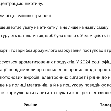
нцентрацією нікотину.
мірі це змінило три речі:
ше звертає увагу на етикетку, а не лише на назву смаку.
турують каталоги так, щоб було видно об’єм, міцність і 
орт і товари без зрозумілого маркування поступово втр
сується ароматизованих продуктів. У 2024 році офіці
трації повідомляли про посилення правил щодо прод
ютюнових виробів, електронних сигарет і рідин до ни
е на полиці магазинів, а й на пошукову поведінку: к
е формулювати запити та шукати конкретні дозволені
Раніше
Тепе