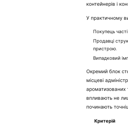
контейнерів і ко
У практичному ви
Покупець часті
Продавці струк
пристрою.
Випадковий імп
Окремий блок сто
місцеві адмініс
ароматизованих т
впливають не лиш
починають точніш
Критерій