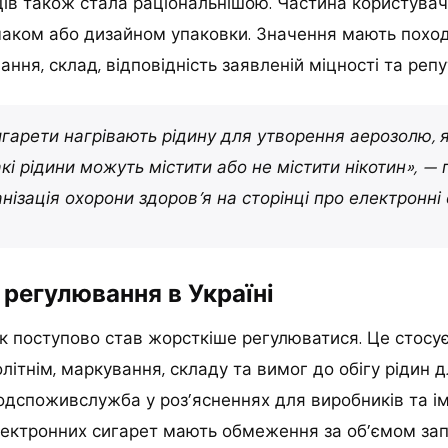
ів також стала раціональнішою. Частина користувач
маком або дизайном упаковки. Значення мають похо
ання, склад, відповідність заявленій міцності та реп
игарети нагрівають рідину для утворення аерозолю, 
кі рідини можуть містити або не містити нікотин», —
нізація охорони здоров’я на сторінці про електронні 
регулювання в Україні
к поступово став жорсткіше регулюватися. Це стосу
ітнім, маркування, складу та вимог до обігу рідин 
дспоживслужба у роз’ясненнях для виробників та ім
лектронних сигарет мають обмеження за об’ємом за