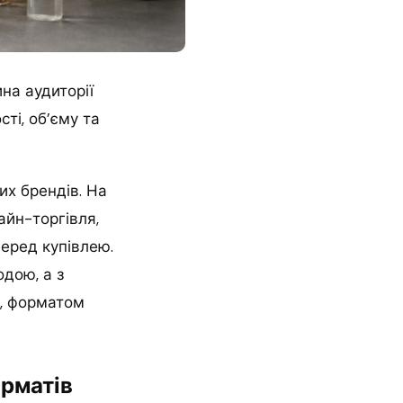
ина аудиторії
ті, об’єму та
их брендів. На
айн-торгівля,
перед купівлею.
одою, а з
у, форматом
рматів