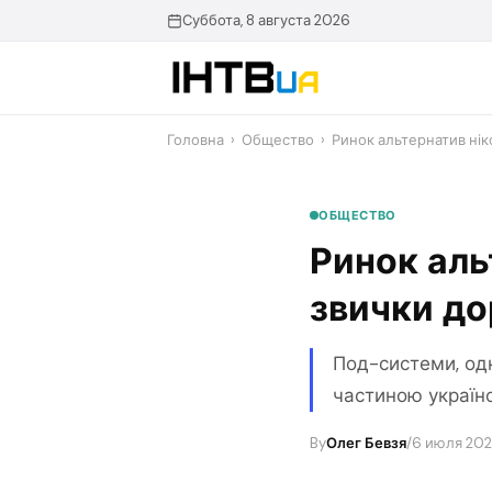
Перейти
Суббота, 8 августа 2026
до
контенту
Головна
›
Общество
›
Ринок альтернатив нік
ОБЩЕСТВО
Ринок аль
звички до
Под-системи, одн
частиною українс
By
Олег Бевзя
/
6 июля 202