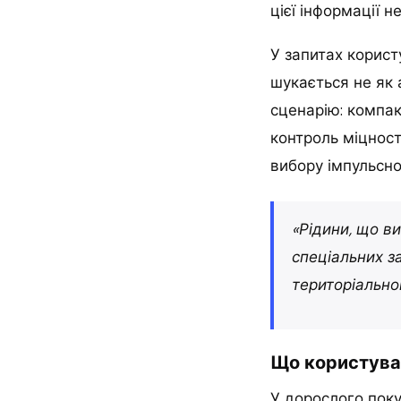
цієї інформації 
У запитах корист
шукається не як 
сценарію: компак
контроль міцност
вибору імпульсно
«Рідини, що в
спеціальних з
територіальн
Що користува
У дорослого поку