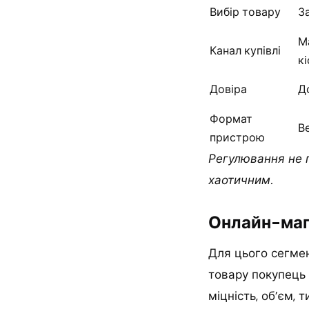
Вибір товару
З
М
Канал купівлі
к
Довіра
Д
Формат
В
пристрою
Регулювання не п
хаотичним.
Онлайн-маг
Для цього сегмен
товару покупець 
міцність, об’єм, 