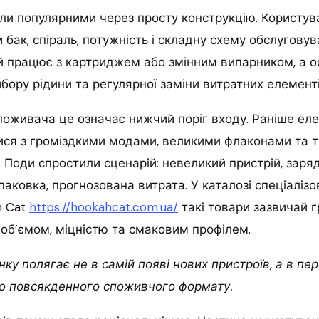
и популярними через просту конструкцію. Користува
 бак, спіраль, потужність і складну схему обслуговув
й працює з картриджем або змінним випарником, а о
бору рідини та регулярної заміни витратних елементі
оживача це означає нижчий поріг входу. Раніше еле
ися з громіздкими модами, великими флаконами та 
 Поди спростили сценарій: невеликий пристрій, зар
паковка, прогнозована витрата. У каталозі спеціаліз
h Cat
https://hookahcat.com.ua/
такі товари зазвичай г
об’ємом, міцністю та смаковим профілем.
ку полягає не в самій появі нових пристроїв, а в пер
до повсякденного споживчого формату.