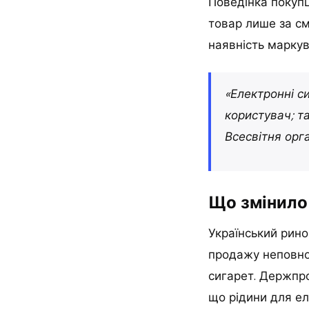
Поведінка покупц
товар лише за с
наявність маркув
«Електронні с
користувач; та
Всесвітня орга
Що змінило 
Український рино
продажу неповнол
сигарет. Держпро
що рідини для е