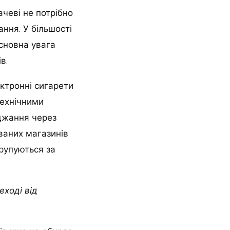
чеві не потрібно
ання. У більшості
сновна увага
в.
ктронні сигарети
технічними
яджання через
ованих магазинів
рупуються за
еході від