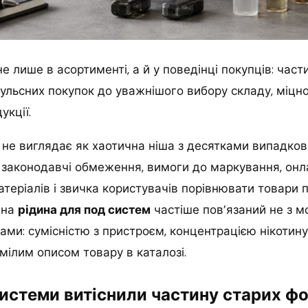
е лише в асортименті, а й у поведінці покупців: част
ульсних покупок до уважнішого вибору складу, міцнос
кції.
не виглядає як хаотична ніша з десятками випадков
 законодавчі обмеження, вимоги до маркування, онл
атеріалів і звичка користувачів порівнювати товари 
 на
рідина для под систем
частіше пов’язаний не з м
ми: сумісністю з пристроєм, концентрацією нікотин
мілим описом товару в каталозі.
истеми витіснили частину старих фо