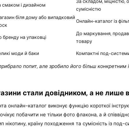
За складом, міцністю, о
а смаком і дизайном
сумісністю
агазин біля дому або випадковий
Онлайн-каталог із філ
іоск
До маркування, прода
о бренду на упаковці
товару
еликі моди й баки
Компактні под-систем
рибрало попит, але зробило його більш конкретним 
азини стали довідником, а не лише 
та онлайн-каталог виконує функцію короткої інструкці
очікує побачити не тільки фото флакона, а й співвід
тип нікотину, країну походження та сумісність із под