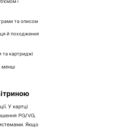
б’ємом і
ьтрами та описом
вця й походження
и та картриджі
і менш
вітриною
ї. У картці
ношення PG/VG,
-системами. Якщо