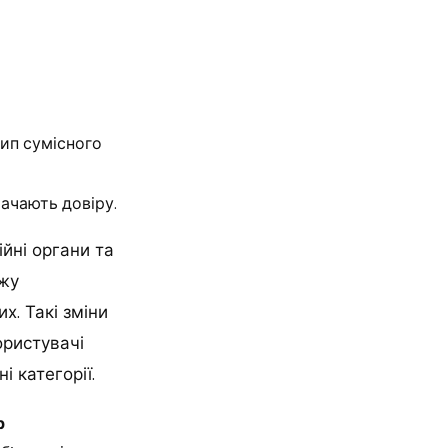
тип сумісного
ачають довіру.
йні органи та
ажу
х. Такі зміни
ористувачі
 категорії.
р