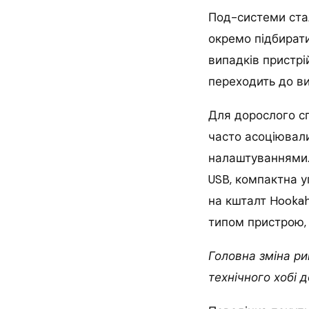
Под-системи стал
окремо підбирати
випадків пристрі
переходить до ви
Для дорослого сп
часто асоціювал
налаштуваннями.
USB, компактна у
на кшталт Hooka
типом пристрою, 
Головна зміна рин
технічного хобі 