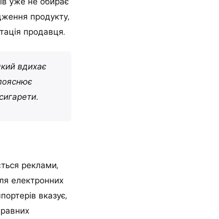
ів уже не обирає
дження продукту,
утація продавця.
який вдихає
 пояснює
сигарети.
ється реклами,
для електронних
портерів вказує,
правних