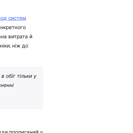
под систем
онкретного
ана витрата й
ніки, ніж до
 обіг тільки у
сненні
вжди прописаний у