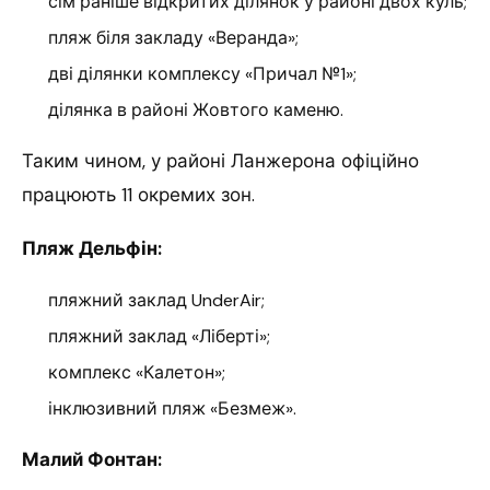
сім раніше відкритих ділянок у районі двох куль;
пляж біля закладу «Веранда»;
дві ділянки комплексу «Причал №1»;
ділянка в районі Жовтого каменю.
Таким чином, у районі Ланжерона офіційно
працюють 11 окремих зон.
Пляж Дельфін:
пляжний заклад UnderAir;
пляжний заклад «Ліберті»;
комплекс «Калетон»;
інклюзивний пляж «Безмеж».
Малий Фонтан: