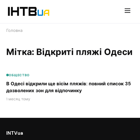
Перейти
до
контенту
Головна
Мітка: Відкриті пляжі Одеси
ОБЩЕСТВО
В Одесі відкрили ще вісім пляжів: повний список 35
дозволених зон для відпочинку
1 месяц тому
INTVua