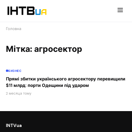
Перейти
до
контенту
Головна
Мітка: агросектор
БИЗНЕС
Прямі збитки українського агросектору перевищили
$11 млрд: порти Одещини під ударом
2 месяца тому
INTVua